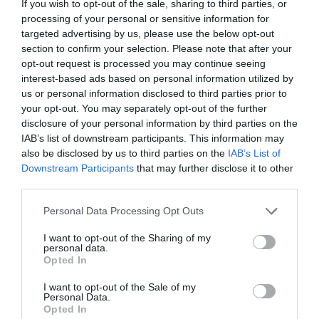
If you wish to opt-out of the sale, sharing to third parties, or
processing of your personal or sensitive information for
targeted advertising by us, please use the below opt-out
section to confirm your selection. Please note that after your
ΛΟΓΑΡΙΑΣΜΟΣ - ΛΙΟΛΙΟΥ ΚΑΤΕΡΙΝΑ
opt-out request is processed you may continue seeing
interest-based ads based on personal information utilized by
us or personal information disclosed to third parties prior to
your opt-out. You may separately opt-out of the further
disclosure of your personal information by third parties on the
IAB’s list of downstream participants. This information may
also be disclosed by us to third parties on the
IAB’s List of
Downstream Participants
that may further disclose it to other
third parties.
Please note that this website/app uses one or more Google
Personal Data Processing Opt Outs
Παρακαλώ Περιμένετε...
services and may gather and store information including but
not limited to your visit or usage behaviour. You may click to
I want to opt-out of the Sharing of my
personal data.
grant or deny consent to Google and its third-party tags to
Opted In
ΔΕΥΤΕΡΑ – ΡΕΜΟΣ ΑΝΤΩΝΗΣ
use your data for below specified purposes in below Google
consent section.
I want to opt-out of the Sale of my
Personal Data.
Opted In