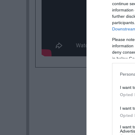
continue se
information 
further disc
participants
Downstream 
Please note
information 
deny consent
in below Go
Persona
I want t
Opted 
I want t
Opted 
I want 
Advertis