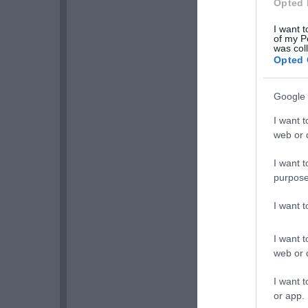
Opted 
I want t
of my P
was col
Opted 
Google 
I want t
web or d
I want t
purpose
I want 
I want t
web or d
I want t
or app.