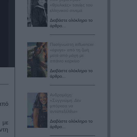
«θρυλικές» ταινίες του
ελληνικού σινεμά
Διαβάστε ολόκληρο το
άρθρο...
Πασίγνωστη influencer
«έφυγε» από τη ζωή
μετά από μάχη με
σπάνιο καρκίνο
Διαβάστε ολόκληρο το
άρθρο...
Ανδρομάχη:
«Συγγνώμη. Δεν
από
μπόρεσα να
ανταπεξέλθω»
Διαβάστε ολόκληρο το
 με
άρθρο...
άντη