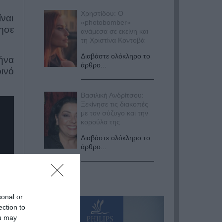
Χρηστίδου: Ο
ναι
«photobomber»
ησε
ανάμεσα σε εκείνη και
τη Χριστίνα Κοντοβά
Διαβάστε ολόκληρο το
ήνα
άρθρο...
οινό
Βασιλική Ανδρίτσου:
Ξεκίνησε τις διακοπές
με τον σύζυγο και την
κορούλα της
Διαβάστε ολόκληρο το
άρθρο...
sonal or
ection to
ou may