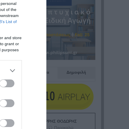
 personal
out of the
 downstream
B’s List of
er and store
to grant or
ed purposes
Πρόσφατα
Δημοφιλή
ΕΙΠΕΣ – ΦΕΡΡΗΣ ΘΟΔΩΡΗΣ
Παρακαλώ