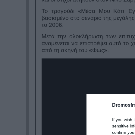
Το τραγούδι «Μέσα Μου Κάτι Έγιν
βασισμένο στο σενάριο της μεγάλη
το 2006.
Μετά την ολοκλήρωση των επιτυ
αναμένεται να επιστρέψει αυτό το 
από τη σκηνή του «Φως».
Dromosfm
If you wish 
sensitive in
confirm you