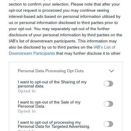
section to confirm your selection. Please note that after your
opt-out request is processed you may continue seeing
interest-based ads based on personal information utilized by
us or personal information disclosed to third parties prior to
your opt-out. You may separately opt-out of the further
ΕΙΠΕΣ – ΦΕΡΡΗΣ ΘΟΔΩΡΗΣ
disclosure of your personal information by third parties on the
IAB’s list of downstream participants. This information may
also be disclosed by us to third parties on the
IAB’s List of
Downstream Participants
that may further disclose it to other
third parties.
Please note that this website/app uses one or more Google
Personal Data Processing Opt Outs
services and may gather and store information including but
not limited to your visit or usage behaviour. You may click to
I want to opt-out of the Sharing of my
personal data.
grant or deny consent to Google and its third-party tags to
Opted In
use your data for below specified purposes in below Google
Παρακαλώ Περιμένετε...
consent section.
I want to opt-out of the Sale of my
Personal Data.
Opted In
ΛΟΓΑΡΙΑΣΜΟΣ - ΛΙΟΛΙΟΥ ΚΑΤΕΡΙΝΑ
I want to opt-out of processing my
Personal Data for Targeted Advertising.