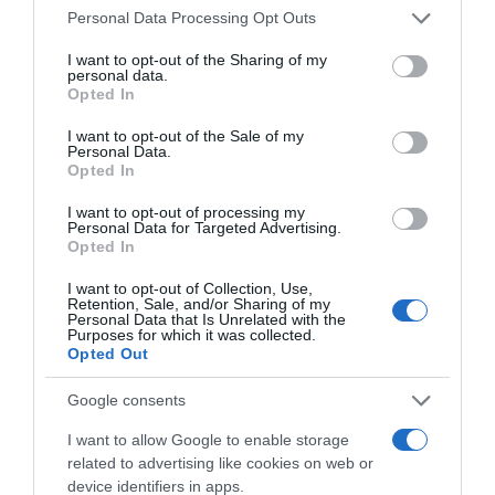
Please note that this website/app uses one or more Google
Personal Data Processing Opt Outs
services and may gather and store information including but
not limited to your visit or usage behaviour. You may click to
I want to opt-out of the Sharing of my
personal data.
grant or deny consent to Google and its third-party tags to
Opted In
use your data for below specified purposes in below Google
consent section.
I want to opt-out of the Sale of my
Personal Data.
Opted In
Παρακαλώ Περιμένετε...
I want to opt-out of processing my
Personal Data for Targeted Advertising.
Opted In
ΔΕΥΤΕΡΑ – ΡΕΜΟΣ ΑΝΤΩΝΗΣ
I want to opt-out of Collection, Use,
Retention, Sale, and/or Sharing of my
Personal Data that Is Unrelated with the
Purposes for which it was collected.
Opted Out
Google consents
I want to allow Google to enable storage
related to advertising like cookies on web or
device identifiers in apps.