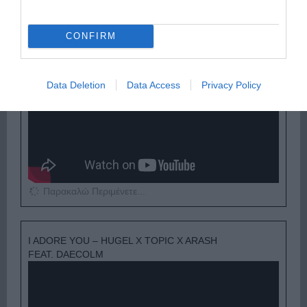
ΟΠΟΥ ΚΙ ΑΝ ΠΑΣ – ΟΙΚΟΝΟΜΟΠΟΥΛΟΣ
ΝΙΚΟΣ
CONFIRM
Data Deletion
Data Access
Privacy Policy
Παρακαλώ Περιμένετε...
I ADORE YOU – HUGEL X TOPIC X ARASH
FEAT. DAECOLM