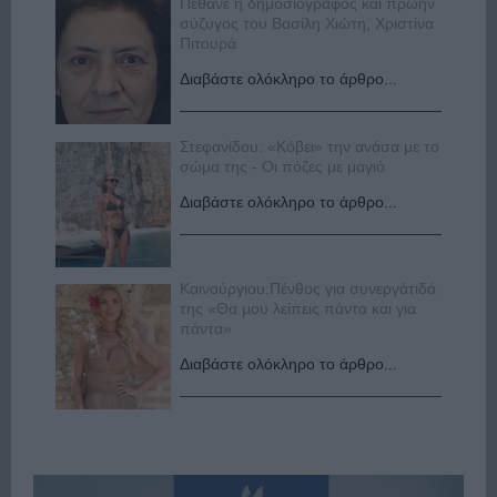
Πέθανε η δημοσιογράφος και πρώην
σύζυγος του Βασίλη Χιώτη, Χριστίνα
Πιτουρά
Διαβάστε ολόκληρο το άρθρο...
Στεφανίδου: «Κόβει» την ανάσα με το
σώμα της - Οι πόζες με μαγιό
Διαβάστε ολόκληρο το άρθρο...
Καινούργιου:Πένθος για συνεργάτιδά
της «Θα μου λείπεις πάντα και για
πάντα»
Διαβάστε ολόκληρο το άρθρο...