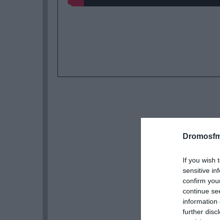
Dromosfm
If you wish 
sensitive in
confirm you
continue se
information 
further disc