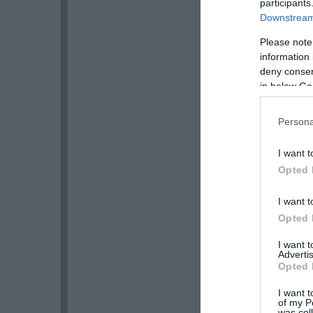
participants
Downstream 
Please note
information 
deny consent
in below Go
Persona
I want t
Opted 
I want t
Opted 
I want 
Advertis
Opted 
I want t
of my P
was col