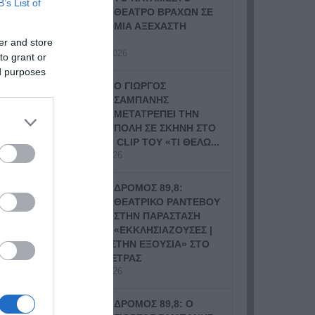
B’s List of
ΘΕΑΤΡΟ ΒΡΑΧΩΝ ΣΕ
ΜΙΑ ΑΞΕΧΑΣΤΗ
ΣΥΝΑΥΛΙΑ
er and store
14 Ιουλίου, 2026
to grant or
ed purposes
Ο ΓΙΩΡΓΟΣ
ΣΑΜΠΑΝΗΣ
ΜΕΤΑΤΡΕΠΕΙ ΤΗΝ
ΠΟΛΗ ΣΕ ΣΚΗΝΗ ΣΤΟ
ΝΕΟ VIDEO CLIP ΤΟΥ «ΤΙ ΘΕΛΩ...
9 Ιουλίου, 2026
ΔΡΟΜΟΣ 89,8:
ΘΕΑΤΡΙΚΟ ΡΑΝΤΕΒΟΥ
ΣΤΗΝ ΠΑΡΑΣΤΑΣΗ
«ΕΚΚΛΗΣΙΑΖΟΥΣΕΣ |
ΓΥΝΑΙΚΕΣ ΣΤΗΝ ΕΞΟΥΣΙΑ» ΣΤΟ
ΘΕΑΤΡΟ ΠΕΤΡΑΣ
8 Ιουλίου, 2026
ΔΡΟΜΟΣ 89,8: Ο