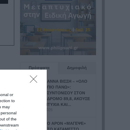
Πρόσφατα
Δημοφιλή
ΑΝΝΑ ΒΙΣΣΗ – «ΟΛΟ
ΠΙΟ ΠΑΝΩ»:
ΣΥΝΤΟΝΙΣΟΥ ΣΤΟΝ
sonal or
ΔΡΟΜΟ 89,8, ΑΚΟΥΣΕ
ection to
ΤΗ ΝΕΑ ΕΠΙΤΥΧΙΑ ΚΑΙ...
ou may
19 Ιουλίου, 2026
 personal
out of the
Ο APON «ΜΑΓΕΨΕ»
 downstream
ΤΟ ΚΑΤΑΜΕΣΤΟ