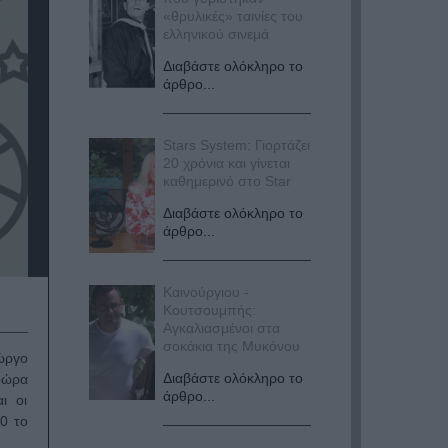
«θρυλικές» ταινίες του
ελληνικού σινεμά
Διαβάστε ολόκληρο το
άρθρο...
Stars System: Γιορτάζει
20 χρόνια και γίνεται
καθημερινό στο Star
Διαβάστε ολόκληρο το
άρθρο...
Καινούργιου -
Κουτσουμπής:
Αγκαλιασμένοι στα
σοκάκια της Μυκόνου
ιώργο
Διαβάστε ολόκληρο το
δώρα
άρθρο...
ι οι
0 το