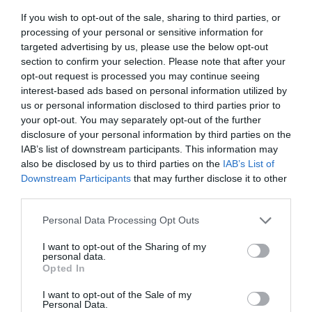
If you wish to opt-out of the sale, sharing to third parties, or
Παρακαλώ Περιμένετε...
processing of your personal or sensitive information for
targeted advertising by us, please use the below opt-out
section to confirm your selection. Please note that after your
opt-out request is processed you may continue seeing
ΛΟΓΑΡΙΑΣΜΟΣ - ΛΙΟΛΙΟΥ ΚΑΤΕΡΙΝΑ
interest-based ads based on personal information utilized by
us or personal information disclosed to third parties prior to
your opt-out. You may separately opt-out of the further
disclosure of your personal information by third parties on the
IAB’s list of downstream participants. This information may
also be disclosed by us to third parties on the
IAB’s List of
Downstream Participants
that may further disclose it to other
third parties.
Please note that this website/app uses one or more Google
Personal Data Processing Opt Outs
services and may gather and store information including but
Παρακαλώ Περιμένετε...
not limited to your visit or usage behaviour. You may click to
I want to opt-out of the Sharing of my
personal data.
grant or deny consent to Google and its third-party tags to
Opted In
use your data for below specified purposes in below Google
ΔΕΥΤΕΡΑ – ΡΕΜΟΣ ΑΝΤΩΝΗΣ
consent section.
I want to opt-out of the Sale of my
Personal Data.