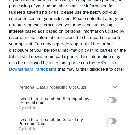
processing of your personal or sensitive information for
targeted advertising by us, please use the below opt-out
ΛΟΓΑΡΙΑΣΜΟΣ - ΛΙΟΛΙΟΥ ΚΑΤΕΡΙΝΑ
section to confirm your selection. Please note that after your
opt-out request is processed you may continue seeing
interest-based ads based on personal information utilized by
us or personal information disclosed to third parties prior to
your opt-out. You may separately opt-out of the further
disclosure of your personal information by third parties on the
IAB’s list of downstream participants. This information may
also be disclosed by us to third parties on the
IAB’s List of
Downstream Participants
that may further disclose it to other
third parties.
Παρακαλώ Περιμένετε...
Please note that this website/app uses one or more Google
Personal Data Processing Opt Outs
services and may gather and store information including but
not limited to your visit or usage behaviour. You may click to
I want to opt-out of the Sharing of my
personal data.
grant or deny consent to Google and its third-party tags to
ΔΕΥΤΕΡΑ – ΡΕΜΟΣ ΑΝΤΩΝΗΣ
Opted In
use your data for below specified purposes in below Google
consent section.
I want to opt-out of the Sale of my
Personal Data.
Opted In