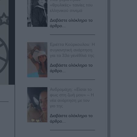
«θρυλικές» ταινίες του
ελληνικού σινεμά
Διαβάστε ολόκληρο το
άρθρο...
Εριέττα Κούρκουλου: Η
συγκινητική ανάρτηση
για τα 33α γενέθλιά της
Διαβάστε ολόκληρο το
άρθρο...
Ανδρομάχη: «Είσαι το
φως στη ζωή μου» – Η
νέα ανάρτηση με τον
γιο της
Διαβάστε ολόκληρο το
άρθρο...