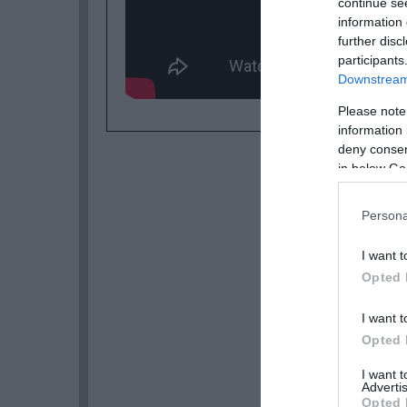
continue se
information 
further disc
participants
Downstream 
Please note
information 
deny consent
in below Go
Persona
I want t
Opted 
I want t
Opted 
I want 
Advertis
Opted 