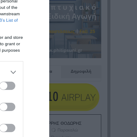
 personal
out of the
 downstream
B’s List of
er and store
to grant or
ed purposes
Πρόσφατα
Δημοφιλή
ΕΙΠΕΣ – ΦΕΡΡΗΣ ΘΟΔΩΡΗΣ
Παρακαλώ