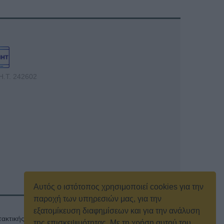
Η.Τ. 242602
Αυτός ο ιστότοπος χρησιμοποιεί cookies για την
παροχή των υπηρεσιών μας, για την
εξατομίκευση διαφημίσεων και για την ανάλυση
ακτικής γενικής συνέλευσης
Κρατική Διαφήμιση
της επισκεψιμότητας. Με τη χρήση αυτού του