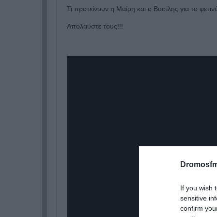
Τι προτείνουν η Μαίρη και ο Βασίλης για το φετιν
Απολαύστε τους!!!
Dromosfm
If you wish 
sensitive in
confirm you