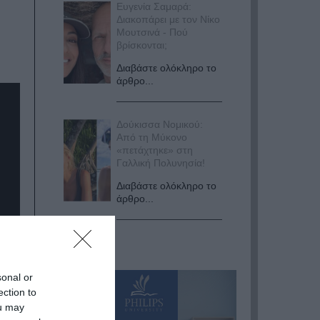
Ευγενία Σαμαρά:
Διακοπάρει με τον Νίκο
Μουτσινά - Πού
βρίσκονται;
Διαβάστε ολόκληρο το
άρθρο...
Δούκισσα Νομικού:
Από τη Μύκονο
«πετάχτηκε» στη
Γαλλική Πολυνησία!
Διαβάστε ολόκληρο το
άρθρο...
sonal or
ection to
ou may