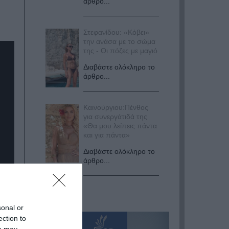
άρθρο...
Στεφανίδου: «Κόβει»
την ανάσα με το σώμα
της - Οι πόζες με μαγιό
Διαβάστε ολόκληρο το
άρθρο...
Καινούργιου:Πένθος
για συνεργάτιδά της
«Θα μου λείπεις πάντα
και για πάντα»
Διαβάστε ολόκληρο το
άρθρο...
sonal or
ection to