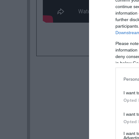
confirm you
continue se
information 
further disc
participants
Downstream 
Please note
information 
deny consent
in below Go
Persona
I want t
Opted 
I want t
Opted 
I want 
Advertis