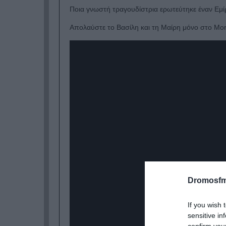
Ποια γνωστή τραγουδίστρια ερωτεύτηκε έναν Εμ
Απολαύστε το Βασίλη και τη Μαίρη μόνο στο Mo
Dromosfm
If you wish 
sensitive in