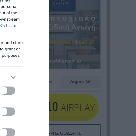
ou may
 personal
out of the
 downstream
B’s List of
er and store
to grant or
ed purposes
Πρόσφατα
Δημοφιλή
ΕΙΠΕΣ – ΦΕΡΡΗΣ ΘΟΔΩΡΗΣ