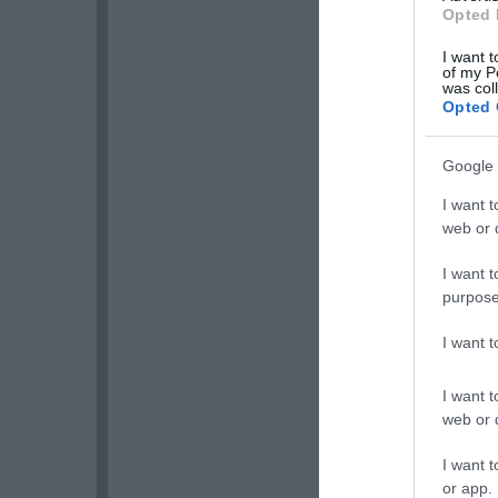
Opted 
I want t
of my P
was col
Opted 
Google 
I want t
web or d
I want t
purpose
I want 
I want t
web or d
I want t
or app.