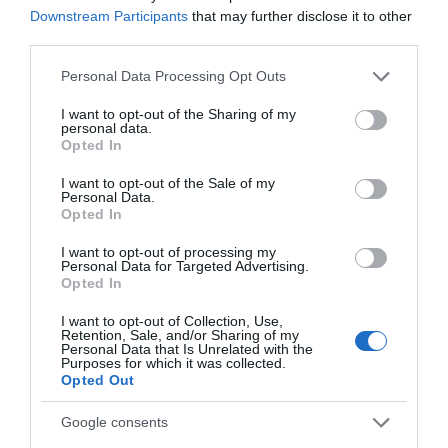
Παρακαλώ Περιμένετε...
Downstream Participants
that may further disclose it to other
third parties.
Please note that this website/app uses one or more Google
Personal Data Processing Opt Outs
ΛΟΓΑΡΙΑΣΜΟΣ - ΛΙΟΛΙΟΥ ΚΑΤΕΡΙΝΑ
services and may gather and store information including but
not limited to your visit or usage behaviour. You may click to
I want to opt-out of the Sharing of my
personal data.
grant or deny consent to Google and its third-party tags to
Opted In
use your data for below specified purposes in below Google
consent section.
I want to opt-out of the Sale of my
Personal Data.
Opted In
I want to opt-out of processing my
Personal Data for Targeted Advertising.
Opted In
Παρακαλώ Περιμένετε...
I want to opt-out of Collection, Use,
Retention, Sale, and/or Sharing of my
Personal Data that Is Unrelated with the
Purposes for which it was collected.
ΔΕΥΤΕΡΑ – ΡΕΜΟΣ ΑΝΤΩΝΗΣ
Opted Out
Google consents