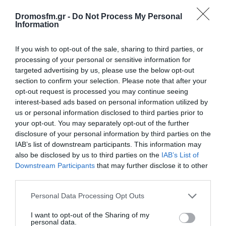
Dromosfm.gr -
Do Not Process My Personal
Information
If you wish to opt-out of the sale, sharing to third parties, or
processing of your personal or sensitive information for
targeted advertising by us, please use the below opt-out
section to confirm your selection. Please note that after your
opt-out request is processed you may continue seeing
Παρακαλώ Περιμένετε...
interest-based ads based on personal information utilized by
us or personal information disclosed to third parties prior to
your opt-out. You may separately opt-out of the further
ΛΟΓΑΡΙΑΣΜΟΣ - ΛΙΟΛΙΟΥ ΚΑΤΕΡΙΝΑ
disclosure of your personal information by third parties on the
IAB’s list of downstream participants. This information may
also be disclosed by us to third parties on the
IAB’s List of
Downstream Participants
that may further disclose it to other
third parties.
Please note that this website/app uses one or more Google
Personal Data Processing Opt Outs
services and may gather and store information including but
not limited to your visit or usage behaviour. You may click to
I want to opt-out of the Sharing of my
personal data.
grant or deny consent to Google and its third-party tags to