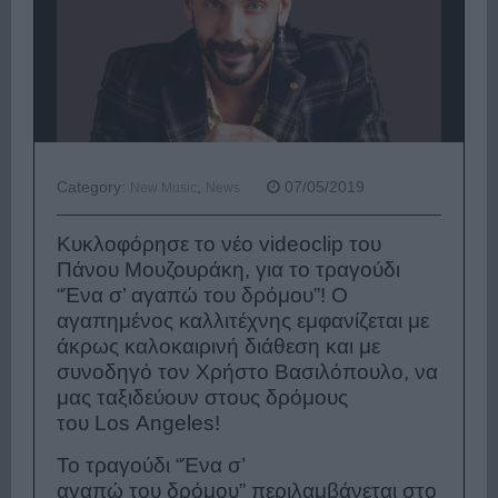
Category:
,
07/05/2019
New Music
News
Κυκλοφόρησε το νέο videoclip του
Πάνου Μουζουράκη, για το τραγούδι
“Ένα σ’ αγαπώ του δρόμου”! Ο
αγαπημένος καλλιτέχνης εμφανίζεται με
άκρως καλοκαιρινή διάθεση και με
συνοδηγό τον Χρήστο Βασιλόπουλο, να
μας ταξιδεύουν στους δρόμους
του Los Angeles!
Το τραγούδι “Ένα σ’
αγαπώ του δρόμου” περιλαμβάνεται στο