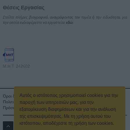
Θέσεις Εργασίας
Στείλτε πλήρες βιογραφικό, αναγράφοντας τον τομέα ή την ειδικότητα, για
την οποία ενδιαφέρεστε να εργαστείτε
.
εδώ
Μ.Η.Τ. 242602
Αυτός ο ιστότοπος χρησιμοποιεί cookies για την
Όροι διαγωνισμού
Όροι Χρήσης
Ταυτότητα
Πολιτική Απορρήτου & Cookies
Επικοινωνία
Οικονομικά στοιχεία
παροχή των υπηρεσιών μας, για την
Πρόσκληση τακτικής γενικής συνέλευσης
Κρατική Διαφήμιση
εξατομίκευση διαφημίσεων και για την ανάλυση
της επισκεψιμότητας. Με τη χρήση αυτού του
ιστότοπου, αποδέχεστε τη χρήση των cookies.