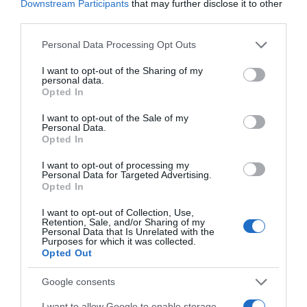
Downstream Participants
that may further disclose it to other
third parties.
ΛΟΓΑΡΙΑΣΜΟΣ - ΛΙΟΛΙΟΥ ΚΑΤΕΡΙΝΑ
Please note that this website/app uses one or more Google
Personal Data Processing Opt Outs
services and may gather and store information including but
not limited to your visit or usage behaviour. You may click to
I want to opt-out of the Sharing of my
personal data.
grant or deny consent to Google and its third-party tags to
Opted In
use your data for below specified purposes in below Google
consent section.
I want to opt-out of the Sale of my
Personal Data.
Opted In
I want to opt-out of processing my
Personal Data for Targeted Advertising.
Opted In
Παρακαλώ Περιμένετε...
I want to opt-out of Collection, Use,
Retention, Sale, and/or Sharing of my
Personal Data that Is Unrelated with the
Purposes for which it was collected.
ΔΕΥΤΕΡΑ – ΡΕΜΟΣ ΑΝΤΩΝΗΣ
Opted Out
Google consents
I want to allow Google to enable storage