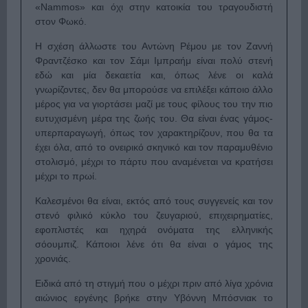
«Nammos» και όχι στην κατοικία του τραγουδιστή
στον Φωκό.
Η σχέση άλλωστε του Αντώνη Ρέμου με τον Ζαννή
Φραντζέσκο και τον Σάμι Ιμπραήμ είναι πολύ στενή
εδώ και μία δεκαετία και, όπως λένε οι καλά
γνωρίζοντες, δεν θα μπορούσε να επιλέξει κάποιο άλλο
μέρος για να γιορτάσει μαζί με τους φίλους του την πιο
ευτυχισμένη μέρα της ζωής του. Θα είναι ένας γάμος-
υπερπαραγωγή, όπως τον χαρακτηρίζουν, που θα τα
έχει όλα, από το ονειρικό σκηνικό και τον παραμυθένιο
στολισμό, μέχρι το πάρτυ που αναμένεται να κρατήσει
μέχρι το πρωί.
Καλεσμένοι θα είναι, εκτός από τους συγγενείς και τον
στενό φιλικό κύκλο του ζευγαριού, επιχειρηματίες,
εφοπλιστές και ηχηρά ονόματα της ελληνικής
σόουμπιζ. Κάποιοι λένε ότι θα είναι ο γάμος της
χρονιάς.
Ειδικά από τη στιγμή που ο μέχρι πριν από λίγα χρόνια
αιώνιος εργένης βρήκε στην Υβόννη Μπόσνιακ το