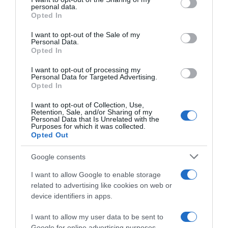
personal data.
grant or deny consent to Google and its third-party tags to
Opted In
use your data for below specified purposes in below Google
consent section.
I want to opt-out of the Sale of my
Παρακαλώ Περιμένετε...
Personal Data.
Opted In
I want to opt-out of processing my
ΔΕΥΤΕΡΑ – ΡΕΜΟΣ ΑΝΤΩΝΗΣ
Personal Data for Targeted Advertising.
Opted In
I want to opt-out of Collection, Use,
Retention, Sale, and/or Sharing of my
Personal Data that Is Unrelated with the
Purposes for which it was collected.
Opted Out
Google consents
I want to allow Google to enable storage
related to advertising like cookies on web or
Παρακαλώ Περιμένετε...
device identifiers in apps.
I want to allow my user data to be sent to
Google for online advertising purposes.