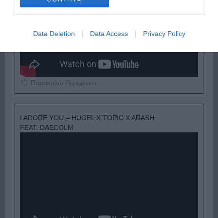
Data Deletion
Data Access
Privacy Policy
Παρακαλώ Περιμένετε...
I ADORE YOU – HUGEL X TOPIC X ARASH
FEAT. DAECOLM