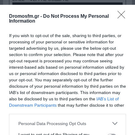
Dromosfm.gr -
Do Not Process My Personal
Information
If you wish to opt-out of the sale, sharing to third parties, or
processing of your personal or sensitive information for
targeted advertising by us, please use the below opt-out
section to confirm your selection. Please note that after your
opt-out request is processed you may continue seeing
interest-based ads based on personal information utilized by
Παρακαλώ Περιμένετε...
us or personal information disclosed to third parties prior to
your opt-out. You may separately opt-out of the further
disclosure of your personal information by third parties on the
ΛΟΓΑΡΙΑΣΜΟΣ - ΛΙΟΛΙΟΥ ΚΑΤΕΡΙΝΑ
IAB’s list of downstream participants. This information may
also be disclosed by us to third parties on the
IAB’s List of
Downstream Participants
that may further disclose it to other
third parties.
Please note that this website/app uses one or more Google
Personal Data Processing Opt Outs
services and may gather and store information including but
not limited to your visit or usage behaviour. You may click to
I want to opt-out of the Sharing of my