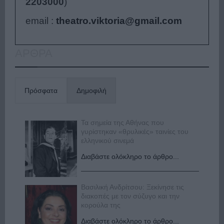
2203000
)
email :
theatro.viktoria@gmail.com
ΑΡΘΡΑ
Πρόσφατα
Δημοφιλή
Τα σημεία της Αθήνας που
γυρίστηκαν «θρυλικές» ταινίες του
ελληνικού σινεμά
Διαβάστε ολόκληρο το άρθρο...
Βασιλική Ανδρίτσου: Ξεκίνησε τις
διακοπές με τον σύζυγο και την
κορούλα της
Διαβάστε ολόκληρο το άρθρο...