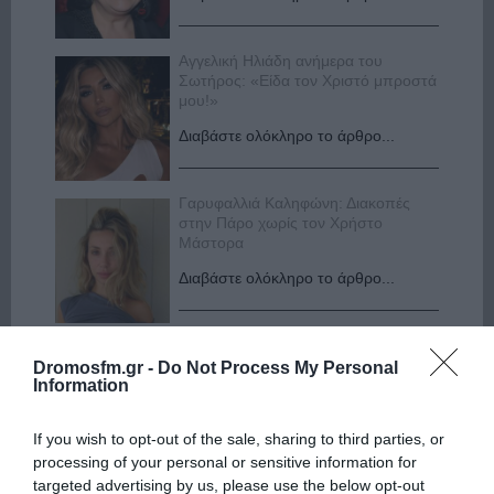
Αγγελική Ηλιάδη ανήμερα του
Σωτήρος: «Είδα τον Χριστό μπροστά
μου!»
Διαβάστε ολόκληρο το άρθρο...
Γαρυφαλλιά Καληφώνη: Διακοπές
στην Πάρο χωρίς τον Χρήστο
Μάστορα
Διαβάστε ολόκληρο το άρθρο...
Στην παραλία η Αποστολία Ζώη:
«Γεμάτη αλμύρα»
Dromosfm.gr -
Do Not Process My Personal
Information
Διαβάστε ολόκληρο το άρθρο...
If you wish to opt-out of the sale, sharing to third parties, or
processing of your personal or sensitive information for
targeted advertising by us, please use the below opt-out