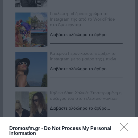
Γουλιώτη: «Γέμισε» χρώμα το
Instagram της από το WorldPride
στο Άμστερνταμ
Διαβάστε ολόκληρο το άρθρο...
Κατερίνα Γερονικολού: «Έριξε» το
Instagram με το μαύρο της μπικίνι
Διαβάστε ολόκληρο το άρθρο...
Κηδεία Λάκη Χαλκιά: Συντετριμμένη η
σύζυγός του στο τελευταίο «αντίο»
Διαβάστε ολόκληρο το άρθρο...
Dromosfm.gr -
Do Not Process My Personal
«Πάμε για νέα θεραπεία»: Η νέα
Information
φωτογραφία του Παράσχου από το