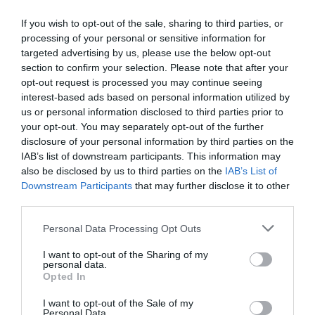
νοσοκομείο
If you wish to opt-out of the sale, sharing to third parties, or
Διαβάστε ολόκληρο το άρθρο...
processing of your personal or sensitive information for
targeted advertising by us, please use the below opt-out
section to confirm your selection. Please note that after your
opt-out request is processed you may continue seeing
interest-based ads based on personal information utilized by
us or personal information disclosed to third parties prior to
your opt-out. You may separately opt-out of the further
disclosure of your personal information by third parties on the
IAB’s list of downstream participants. This information may
also be disclosed by us to third parties on the
IAB’s List of
Downstream Participants
that may further disclose it to other
third parties.
Please note that this website/app uses one or more Google
Personal Data Processing Opt Outs
services and may gather and store information including but
not limited to your visit or usage behaviour. You may click to
I want to opt-out of the Sharing of my
personal data.
grant or deny consent to Google and its third-party tags to
Opted In
use your data for below specified purposes in below Google
consent section.
I want to opt-out of the Sale of my
Personal Data.