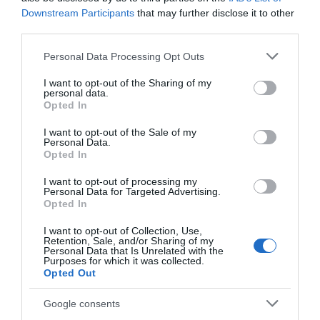
Downstream Participants
that may further disclose it to other
third parties.
Παρακαλώ Περιμένετε...
Please note that this website/app uses one or more Google
Personal Data Processing Opt Outs
services and may gather and store information including but
not limited to your visit or usage behaviour. You may click to
I want to opt-out of the Sharing of my
personal data.
ΛΟΓΑΡΙΑΣΜΟΣ - ΛΙΟΛΙΟΥ ΚΑΤΕΡΙΝΑ
grant or deny consent to Google and its third-party tags to
Opted In
use your data for below specified purposes in below Google
consent section.
I want to opt-out of the Sale of my
Personal Data.
Opted In
I want to opt-out of processing my
Personal Data for Targeted Advertising.
Opted In
I want to opt-out of Collection, Use,
Retention, Sale, and/or Sharing of my
Personal Data that Is Unrelated with the
Παρακαλώ Περιμένετε...
Purposes for which it was collected.
Opted Out
Google consents
ΔΕΥΤΕΡΑ – ΡΕΜΟΣ ΑΝΤΩΝΗΣ