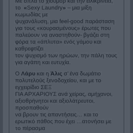
Με όπλα το χιούμορ και την ειλικρίνεια,
το
«
Sexy Laundry
»
– μια μίξη
κωμωδίας με
ψυχανάλυση, μια feel-good παράσταση
για τους «κουρασμένους» έρωτες που
παλεύουν να αναστηθούν- βγάζει στη
φόρα τα «άπλυτα» ενός γάμου και
καθρεφτίζει
τον ψυχισμό των ηρώων, την πάλη τους
για αγάπη και ευτυχία.
Ο
Λάρυ
και η
Άλις
σ’ ένα δωμάτιο
πολυτελούς ξενοδοχείου, και με το
εγχειρίδιο
ΣΕΞ
ΓΙΑ ΑΡΧΑΡΙΟΥΣ
ανά χείρας, αμήχανοι,
αξιοθρήνητοι και αξιολάτρευτοι,
προσπαθούν
να βρουν τις απαντήσεις… και το
ερωτικό πάθος που έχει …ατονήσει με
το πέρασμα