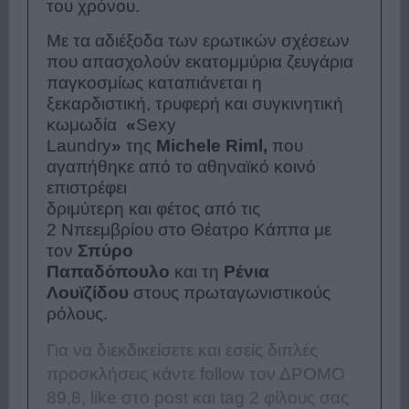
του χρόνου.
Με τα αδιέξοδα των ερωτικών σχέσεων
που απασχολούν εκατομμύρια ζευγάρια
παγκοσμίως καταπιάνεται η
ξεκαρδιστική, τρυφερή και συγκινητική
κωμωδία
«
Sexy
Laundry
»
της
Michele Riml,
που
αγαπήθηκε από το αθηναϊκό κοινό
επιστρέφει
δριμύτερη και φέτος από τις
2 Νπεεμβρίου στο Θέατρο Κάππα με
τον
Σπύρο
Παπαδόπουλο
και τη
Ρένια
Λουϊζίδου
στους πρωταγωνιστικούς
ρόλους.
Για να διεκδικείσετε και εσείς διπλές
προσκλήσεις κάντε follow τον ΔΡΟΜΟ
89,8, like στο post και tag 2 φίλους σας