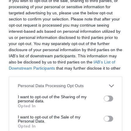
If you wish to opt-out of the sale, sharing to third parties, or
processing of your personal or sensitive information for
targeted advertising by us, please use the below opt-out
section to confirm your selection. Please note that after your
Πρόσφατα
Δημοφιλή
opt-out request is processed you may continue seeing
interest-based ads based on personal information utilized by
us or personal information disclosed to third parties prior to
your opt-out. You may separately opt-out of the further
disclosure of your personal information by third parties on the
IAB’s list of downstream participants. This information may
also be disclosed by us to third parties on the
IAB’s List of
ΕΙΠΕΣ – ΦΕΡΡΗΣ ΘΟΔΩΡΗΣ
Downstream Participants
that may further disclose it to other
third parties.
Please note that this website/app uses one or more Google
Personal Data Processing Opt Outs
services and may gather and store information including but
not limited to your visit or usage behaviour. You may click to
I want to opt-out of the Sharing of my
personal data.
grant or deny consent to Google and its third-party tags to
Opted In
use your data for below specified purposes in below Google
consent section.
I want to opt-out of the Sale of my
Personal Data.
Opted In
Παρακαλώ Περιμένετε...