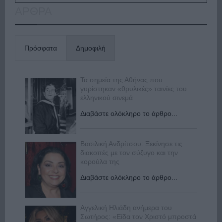
ΑΡΘΡΑ
Πρόσφατα
Δημοφιλή
Τα σημεία της Αθήνας που
γυρίστηκαν «θρυλικές» ταινίες του
ελληνικού σινεμά
Διαβάστε ολόκληρο το άρθρο...
Βασιλική Ανδρίτσου: Ξεκίνησε τις
διακοπές με τον σύζυγο και την
κορούλα της
Διαβάστε ολόκληρο το άρθρο...
Αγγελική Ηλιάδη ανήμερα του
Σωτήρος: «Είδα τον Χριστό μπροστά