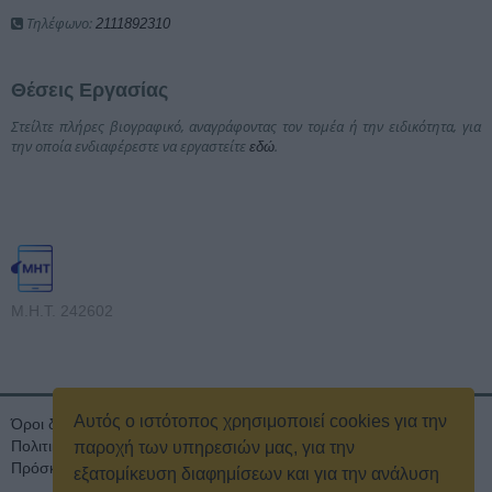
Τηλέφωνο:
2111892310
Θέσεις Εργασίας
Στείλτε πλήρες βιογραφικό, αναγράφοντας τον τομέα ή την ειδικότητα, για
την οποία ενδιαφέρεστε να εργαστείτε
.
εδώ
Μ.Η.Τ. 242602
Αυτός ο ιστότοπος χρησιμοποιεί cookies για την
Όροι διαγωνισμού
Όροι Χρήσης
Ταυτότητα
Πολιτική Απορρήτου & Cookies
Επικοινωνία
Οικονομικά στοιχεία
παροχή των υπηρεσιών μας, για την
Πρόσκληση τακτικής γενικής συνέλευσης
Κρατική Διαφήμιση
εξατομίκευση διαφημίσεων και για την ανάλυση