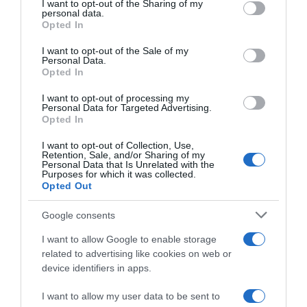
not limited to your visit or usage behaviour. You may click to
I want to opt-out of the Sharing of my
personal data.
grant or deny consent to Google and its third-party tags to
Opted In
use your data for below specified purposes in below Google
consent section.
I want to opt-out of the Sale of my
Personal Data.
Παρακαλώ Περιμένετε...
Opted In
I want to opt-out of processing my
Personal Data for Targeted Advertising.
ΔΕΥΤΕΡΑ – ΡΕΜΟΣ ΑΝΤΩΝΗΣ
Opted In
I want to opt-out of Collection, Use,
Retention, Sale, and/or Sharing of my
Personal Data that Is Unrelated with the
Purposes for which it was collected.
Opted Out
Google consents
I want to allow Google to enable storage
related to advertising like cookies on web or
Παρακαλώ Περιμένετε...
device identifiers in apps.
I want to allow my user data to be sent to