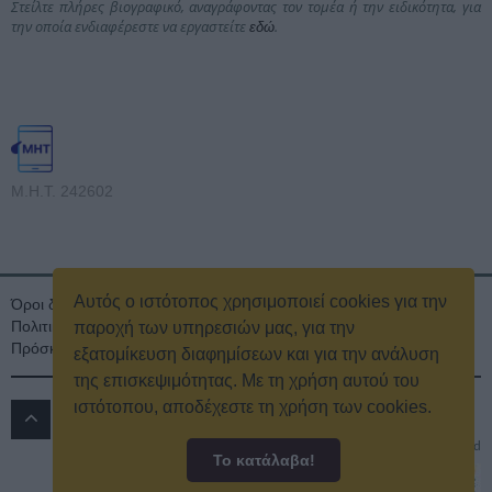
Στείλτε πλήρες βιογραφικό, αναγράφοντας τον τομέα ή την ειδικότητα, για
την οποία ενδιαφέρεστε να εργαστείτε
.
εδώ
Μ.Η.Τ. 242602
Αυτός ο ιστότοπος χρησιμοποιεί cookies για την
Όροι διαγωνισμού
Όροι Χρήσης
Ταυτότητα
Πολιτική Απορρήτου & Cookies
Επικοινωνία
Οικονομικά στοιχεία
παροχή των υπηρεσιών μας, για την
Πρόσκληση τακτικής γενικής συνέλευσης
Κρατική Διαφήμιση
εξατομίκευση διαφημίσεων και για την ανάλυση
της επισκεψιμότητας. Με τη χρήση αυτού του
ιστότοπου, αποδέχεστε τη χρήση των cookies.
ΔΡΟΜΟΣ 89.8 FM
© 2016
All rights reserved
Το κατάλαβα!
Powered by