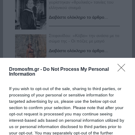
γυρίστηκαν «θρυλικές» ταινίες του
ελληνικού σινεμά
Διαβάστε ολόκληρο το άρθρο...
Στεφανίδου: «Κόβει» την ανάσα με το
σώμα της - Οι πόζες με μαγιό
Διαβάστε ολόκληρο το άρθρο...
Dromosfm.gr -
Do Not Process My Personal
Information
Καινούργιου:Πένθος για συνεργάτιδά
της «Θα μου λείπεις πάντα και για
πάντα»
If you wish to opt-out of the sale, sharing to third parties, or
Διαβάστε ολόκληρο το άρθρο...
processing of your personal or sensitive information for
targeted advertising by us, please use the below opt-out
section to confirm your selection. Please note that after your
Γιάννης Στάνκογλου: Δείτε τον έφηβο
opt-out request is processed you may continue seeing
με μακριά μαλλιά
interest-based ads based on personal information utilized by
us or personal information disclosed to third parties prior to
Διαβάστε ολόκληρο το άρθρο...
your opt-out. You may separately opt-out of the further