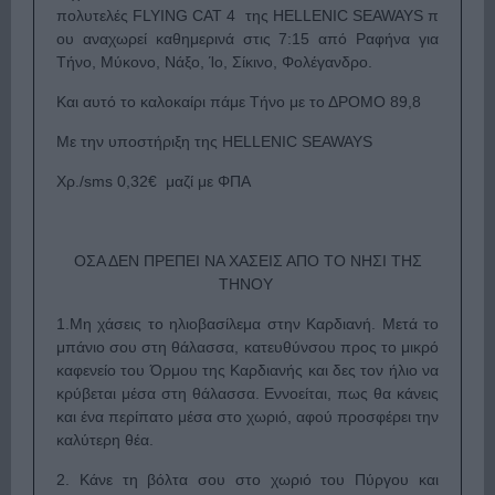
πολυτελές
FLYING
CAT
4 της
HELLENIC
SEAWAYS
π
ου αναχωρεί καθημερινά στις 7:15 από Ραφήνα για
Τήνο, Μύκονο, Νάξο, Ίο, Σίκινο, Φολέγανδρο.
Και αυτό το καλοκαίρι πάμε Τήνο με το ΔΡΟΜΟ 89,8
Με την υποστήριξη της
HELLENIC
SEAWAYS
Χρ./
sms
0,32€ μαζί με ΦΠΑ
ΟΣΑ ΔΕΝ ΠΡΕΠΕΙ ΝΑ ΧΑΣΕΙΣ ΑΠΟ ΤΟ ΝΗΣΙ ΤΗΣ
ΤΗΝΟΥ
1.Μη χάσεις το ηλιοβασίλεμα στην Καρδιανή. Μετά το
μπάνιο σου στη θάλασσα, κατευθύνσου προς το μικρό
καφενείο του Όρμου της Καρδιανής και δες τον ήλιο να
κρύβεται μέσα στη θάλασσα. Εννοείται, πως θα κάνεις
και ένα περίπατο μέσα στο χωριό, αφού προσφέρει την
καλύτερη θέα.
2. Κάνε τη βόλτα σου στο χωριό του Πύργου και