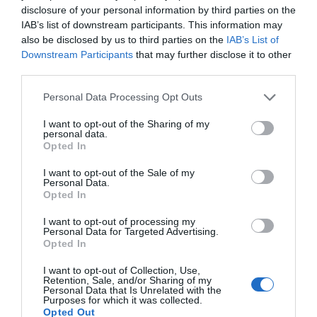
disclosure of your personal information by third parties on the
IAB’s list of downstream participants. This information may
Μαριαλένα Ρουμελιώτη: Δύο
also be disclosed by us to third parties on the
IAB’s List of
-υπέροχοι- μήνες τον γιο της
Downstream Participants
that may further disclose it to other
third parties.
Διαβάστε ολόκληρο το άρθρο...
Please note that this website/app uses one or more Google
Personal Data Processing Opt Outs
services and may gather and store information including but
not limited to your visit or usage behaviour. You may click to
I want to opt-out of the Sharing of my
personal data.
grant or deny consent to Google and its third-party tags to
Opted In
use your data for below specified purposes in below Google
consent section.
I want to opt-out of the Sale of my
Personal Data.
Opted In
I want to opt-out of processing my
Personal Data for Targeted Advertising.
Opted In
I want to opt-out of Collection, Use,
Retention, Sale, and/or Sharing of my
Personal Data that Is Unrelated with the
Purposes for which it was collected.
Opted Out