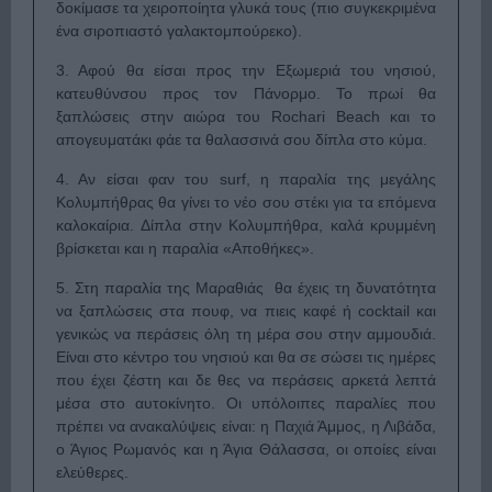
δοκίμασε τα χειροποίητα γλυκά τους (πιο συγκεκριμένα
ένα σιροπιαστό γαλακτομπούρεκο).
3. Αφού θα είσαι προς την Εξωμεριά του νησιού,
κατευθύνσου προς τον Πάνορμο. Το πρωί θα
ξαπλώσεις στην αιώρα του Rochari Beach και το
απογευματάκι φάε τα θαλασσινά σου δίπλα στο κύμα.
4. Αν είσαι φαν του surf, η παραλία της μεγάλης
Κολυμπήθρας θα γίνει το νέο σου στέκι για τα επόμενα
καλοκαίρια. Δίπλα στην Κολυμπήθρα, καλά κρυμμένη
βρίσκεται και η παραλία «Αποθήκες».
5. Στη παραλία της Μαραθιάς θα έχεις τη δυνατότητα
να ξαπλώσεις στα πουφ, να πιεις καφέ ή cocktail και
γενικώς να περάσεις όλη τη μέρα σου στην αμμουδιά.
Είναι στο κέντρο του νησιού και θα σε σώσει τις ημέρες
που έχει ζέστη και δε θες να περάσεις αρκετά λεπτά
μέσα στο αυτοκίνητο. Οι υπόλοιπες παραλίες που
πρέπει να ανακαλύψεις είναι: η Παχιά Άμμος, η Λιβάδα,
ο Άγιος Ρωμανός και η Άγια Θάλασσα, οι οποίες είναι
ελεύθερες.