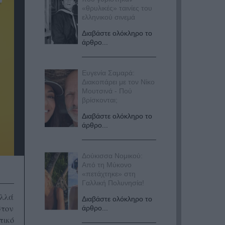
«θρυλικές» ταινίες του
ελληνικού σινεμά
Διαβάστε ολόκληρο το
άρθρο...
Ευγενία Σαμαρά:
Διακοπάρει με τον Νίκο
Μουτσινά - Πού
βρίσκονται;
Διαβάστε ολόκληρο το
άρθρο...
Δούκισσα Νομικού:
Από τη Μύκονο
«πετάχτηκε» στη
Γαλλική Πολυνησία!
αλλά
Διαβάστε ολόκληρο το
στον
άρθρο...
τικό