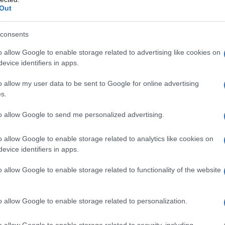
 της Αγάπης.
Out
consents
o allow Google to enable storage related to advertising like cookies on
evice identifiers in apps.
την επισκεφθείτε και πολλά αξιοθέατα να θαυμάσετε, με πρώτο
iore, το γνωστό μας Duomo. Το Πάσχα γιορτάζεται με τις γνω
o allow my user data to be sent to Google for online advertising
arro, μια ξύλινη κατασκευή γεμάτη πυροτεχνήματα που καίγεται
s.
to allow Google to send me personalized advertising.
o allow Google to enable storage related to analytics like cookies on
evice identifiers in apps.
λή αφορμή για να επισκεφθεί κανείς το Παρίσι. Εκεί θα μπορέ
o allow Google to enable storage related to functionality of the website
ιάσημη Παναγία των Παρισίων, την πανέμορφη βασιλική της S
 της πόλης.
o allow Google to enable storage related to personalization.
o allow Google to enable storage related to security, including