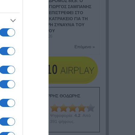
ΔΡΟΜΟΣ 89,8: Ο
ΓΙΩΡΓΟΣ ΣΑΜΠΑΝΗΣ
ΕΠΙΣΤΡΕΦΕΙ ΣΤΟ
ΚΑΤΡΑΚΕΙΟ ΓΙΑ ΤΗ
ΜΕΓΑΛΥΤΕΡΗ ΣΥΝΑΥΛΙΑ ΤΟΥ
ΦΘΙΝΟΠΩΡΟΥ
8 Ιουλίου, 2026
 τον
Επόμενο »
στές
 την
ΕΙΠΕΣ – ΦΕΡΡΗΣ ΘΟΔΩΡΗΣ
σετε
acré
Ψηφοφορία:
4.2
. Από
391 ψήφους.