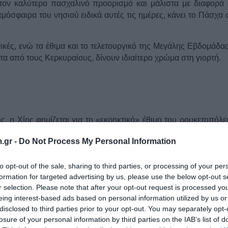
τον κ
αλύτερο πασχαλινό προορισμό
και μάλιστα με διαφορά
όσφαιρα του νησιού ειδικά αυτές τις ημέρες, κάνει το Πάσχα 
ικές
, ενώ τα έθιμα και το τελετουργικό της Μεγάλης Εβδομάδας
α από τους Κερκυραίους, δίνουν ιδιαίτερο χρώμα στη γιορτή.
, η Χίος φημίζεται για το
«εκρηκτικό» έθιμο
του ρουκετοπόλε
σί για να περάσουν τις διακοπές του Πάσχα, θα βιώσουν αυτ
.gr -
Do Not Process My Personal Information
κοι των ενοριών φτιάχνουν αυτοσχέδια κανονάκια.
to opt-out of the sale, sharing to third parties, or processing of your per
formation for targeted advertising by us, please use the below opt-out s
r selection. Please note that after your opt-out request is processed y
eing interest-based ads based on personal information utilized by us or
ίς το Λεωνίδιο είναι το Πάσχα, καθώς αυτό το χωριό της Αρκα
disclosed to third parties prior to your opt-out. You may separately opt-
ορικά πασχαλινά έθιμα.
losure of your personal information by third parties on the IAB’s list of