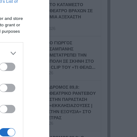
B’s List of
ΤΟ ΚΑΤΑΜΕΣΤΟ
άκια
ΘΕΑΤΡΟ ΒΡΑΧΩΝ ΣΕ
ολλά
ΜΙΑ ΑΞΕΧΑΣΤΗ
er and store
ΣΥΝΑΥΛΙΑ
to grant or
14 Ιουλίου, 2026
ed purposes
Ο ΓΙΩΡΓΟΣ
ΣΑΜΠΑΝΗΣ
ικοί
ΜΕΤΑΤΡΕΠΕΙ ΤΗΝ
ΠΟΛΗ ΣΕ ΣΚΗΝΗ ΣΤΟ
τους
ΝΕΟ VIDEO CLIP ΤΟΥ «ΤΙ ΘΕΛΩ...
 για
9 Ιουλίου, 2026
ΔΡΟΜΟΣ 89,8:
ΘΕΑΤΡΙΚΟ ΡΑΝΤΕΒΟΥ
ΣΤΗΝ ΠΑΡΑΣΤΑΣΗ
«ΕΚΚΛΗΣΙΑΖΟΥΣΕΣ |
ΓΥΝΑΙΚΕΣ ΣΤΗΝ ΕΞΟΥΣΙΑ» ΣΤΟ
πτες
ΘΕΑΤΡΟ ΠΕΤΡΑΣ
α το
8 Ιουλίου, 2026
στις
έλιο