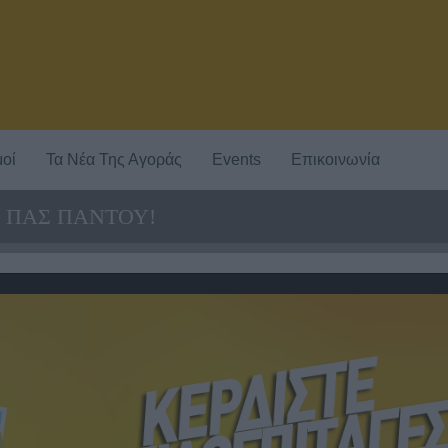
οί
Τα Νέα Της Αγοράς
Events
Επικοινωνία
Ι ΠΑΣ ΠΑΝΤΟΥ!