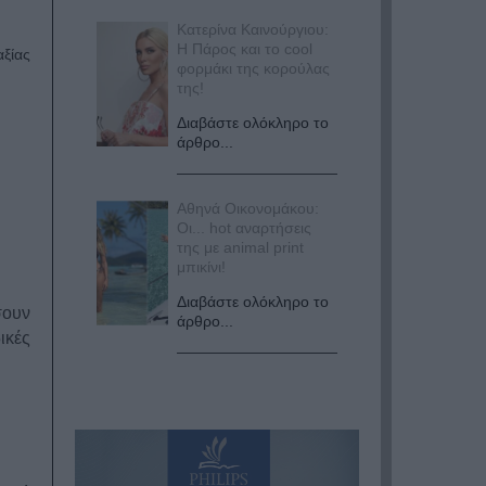
Κατερίνα Καινούργιου:
Η Πάρος και το cool
ξίας
φορμάκι της κορούλας
της!
Διαβάστε ολόκληρο το
άρθρο...
Αθηνά Οικονομάκου:
Οι... hot αναρτήσεις
της με animal print
μπικίνι!
Διαβάστε ολόκληρο το
σουν
άρθρο...
ικές