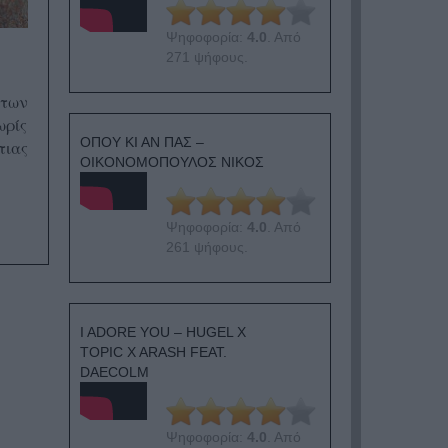
Ψηφοφορία:
4.0
. Από
271 ψήφους.
 των
ωρίς
ΟΠΟΥ ΚΙ ΑΝ ΠΑΣ –
τιας
ΟΙΚΟΝΟΜΟΠΟΥΛΟΣ ΝΙΚΟΣ
Ψηφοφορία:
4.0
. Από
261 ψήφους.
I ADORE YOU – HUGEL X
TOPIC X ARASH FEAT.
DAECOLM
Ψηφοφορία:
4.0
. Από