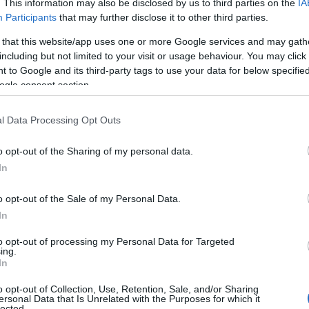
. This information may also be disclosed by us to third parties on the
IA
ο «Χριστός Ανέστη» χιλιάδες πολύχρωμα
αυτοσχέδια φαναρ
Participants
that may further disclose it to other third parties.
 τον φωτίζουν. Το πέταγμα των αερόστατων συνοδεύεται από π
 that this website/app uses one or more Google services and may gath
ίγεται το ομοίωμα του Ιούδα πάνω σε ξερά κλαδιά.
including but not limited to your visit or usage behaviour. You may click 
 to Google and its third-party tags to use your data for below specifi
ogle consent section.
l Data Processing Opt Outs
ι το Πάσχα ιδιαίτερο είναι το γεγονός ότι
Ορθόδοξοι και Καθολ
ηνικό στήνεται στην Ερμούπολη την Μεγάλη Παρασκευή, με 
o opt-out of the Sharing of my personal data.
, καθολικές και ορθόδοξες, να καταλήγουν στην κεντρική πλατεία
In
o opt-out of the Sale of my Personal Data.
In
to opt-out of processing my Personal Data for Targeted
ing.
ορτάζεται με ιδιαίτερη κατάνυξη και μεγαλοπρέπεια. Οι επισκέ
In
ς τις λειτουργίες της Μεγάλης Εβδομάδας και πιο συγκεκριμέν
ουν περιφορά στα καλντερίμια του νησιού και συναντιούνται 
o opt-out of Collection, Use, Retention, Sale, and/or Sharing
ersonal Data that Is Unrelated with the Purposes for which it
άσταση γίνεται στο μοναστήρι. Ανήμερα του Πάσχα το Ευαγγ
lected.