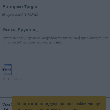
Εμπορικό Τμήμα
Τηλέφωνο:
2111892310
Θέσεις Εργασίας
Στείλτε πλήρες βιογραφικό, αναγράφοντας τον τομέα ή την ειδικότητα, για
την οποία ενδιαφέρεστε να εργαστείτε
.
εδώ
Μ.Η.Τ. 242602
Αυτός ο ιστότοπος χρησιμοποιεί cookies για την
Όροι διαγωνισμού
Όροι Χρήσης
Ταυτότητα
Πολιτική Απορρήτου & Cookies
Επικοινωνία
Οικονομικά στοιχεία
παροχή των υπηρεσιών μας, για την