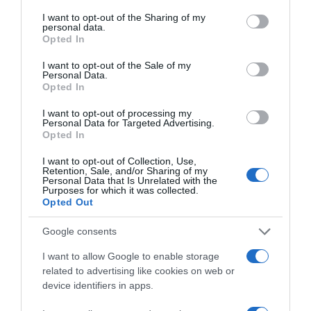
services and may gather and store information including but
not limited to your visit or usage behaviour. You may click to
I want to opt-out of the Sharing of my
personal data.
grant or deny consent to Google and its third-party tags to
Opted In
use your data for below specified purposes in below Google
consent section.
I want to opt-out of the Sale of my
Personal Data.
Opted In
Παρακαλώ Περιμένετε...
I want to opt-out of processing my
Personal Data for Targeted Advertising.
Opted In
ΔΕΥΤΕΡΑ – ΡΕΜΟΣ ΑΝΤΩΝΗΣ
I want to opt-out of Collection, Use,
Retention, Sale, and/or Sharing of my
Personal Data that Is Unrelated with the
Purposes for which it was collected.
Opted Out
Google consents
I want to allow Google to enable storage
related to advertising like cookies on web or
device identifiers in apps.
Παρακαλώ Περιμένετε...