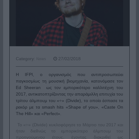
Category:
27/02/2018
News
Η IFPI, ο οργανισμός που αντιπροσωπεύει
παγκοσμίως τη μουσική βιομηχανία, κατονόμασε τον
Ed Sheeran ως τον εμπορικότερο καλλιτέχνη του
2017, αντικατοπτρίζοντας την απαράμιλλη επιτυχία του
τρίτου άλμπουμ του «÷» (Divide), το οποίο έσπασε τα
ρεκόρ με τα smash hits «Shape of you», «Caste On
The Hill» και «Perfect».
Το «÷» (Divide) κυκλοφόρησε το Μάρτιο του 2017 και
ήταν διεθνώς το εμπορικότερο άλμπουμ του
προηγούμενου έτους, έχοντας διακριθεί ως