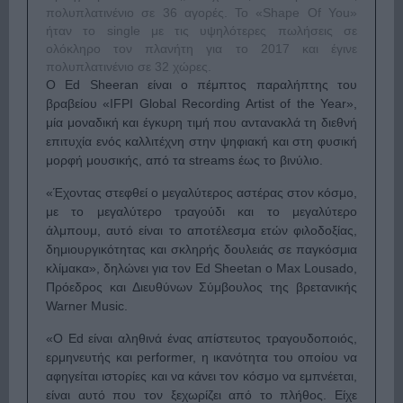
πολυπλατινένιο σε 36 αγορές. Το «Shape Of You»
ήταν το single με τις υψηλότερες πωλήσεις σε
ολόκληρο τον πλανήτη για το 2017 και έγινε
πολυπλατινένιο σε 32 χώρες.
Ο Ed Sheeran είναι ο πέμπτος παραλήπτης του
βραβείου «IFPI Global Recording Artist of the Year»,
μία μοναδική και έγκυρη τιμή που αντανακλά τη διεθνή
επιτυχία ενός καλλιτέχνη στην ψηφιακή και στη φυσική
μορφή μουσικής, από τα streams έως το βινύλιο.
«Έχοντας στεφθεί ο μεγαλύτερος αστέρας στον κόσμο,
με το μεγαλύτερο τραγούδι και το μεγαλύτερο
άλμπουμ, αυτό είναι το αποτέλεσμα ετών φιλοδοξίας,
δημιουργικότητας και σκληρής δουλειάς σε παγκόσμια
κλίμακα», δηλώνει για τον Ed Sheetan ο Max Lousado,
Πρόεδρος και Διευθύνων Σύμβουλος της βρετανικής
Warner Music.
«Ο Ed είναι αληθινά ένας απίστευτος τραγουδοποιός,
ερμηνευτής και performer, η ικανότητα του οποίου να
αφηγείται ιστορίες και να κάνει τον κόσμο να εμπνέεται,
είναι αυτό που τον ξεχωρίζει από το πλήθος. Είχε