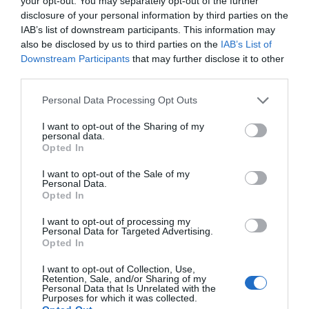
your opt-out. You may separately opt-out of the further
disclosure of your personal information by third parties on the
IAB’s list of downstream participants. This information may
also be disclosed by us to third parties on the
IAB’s List of
Downstream Participants
that may further disclose it to other
third parties.
Please note that this website/app uses one or more Google
Παρακαλώ Περιμένετε...
Personal Data Processing Opt Outs
services and may gather and store information including but
not limited to your visit or usage behaviour. You may click to
I want to opt-out of the Sharing of my
personal data.
grant or deny consent to Google and its third-party tags to
Opted In
ΛΟΓΑΡΙΑΣΜΟΣ - ΛΙΟΛΙΟΥ ΚΑΤΕΡΙΝΑ
use your data for below specified purposes in below Google
consent section.
I want to opt-out of the Sale of my
Personal Data.
Opted In
I want to opt-out of processing my
Personal Data for Targeted Advertising.
Opted In
I want to opt-out of Collection, Use,
Retention, Sale, and/or Sharing of my
Personal Data that Is Unrelated with the
Purposes for which it was collected.
Παρακαλώ Περιμένετε...