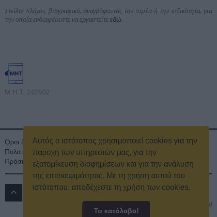
Στείλτε πλήρες βιογραφικό, αναγράφοντας τον τομέα ή την ειδικότητα, για
την οποία ενδιαφέρεστε να εργαστείτε
.
εδώ
Μ.Η.Τ. 242602
Αυτός ο ιστότοπος χρησιμοποιεί cookies για την
Όροι διαγωνισμού
Όροι Χρήσης
Ταυτότητα
Πολιτική Απορρήτου & Cookies
Επικοινωνία
Οικονομικά στοιχεία
παροχή των υπηρεσιών μας, για την
Πρόσκληση τακτικής γενικής συνέλευσης
Κρατική Διαφήμιση
εξατομίκευση διαφημίσεων και για την ανάλυση
της επισκεψιμότητας. Με τη χρήση αυτού του
ιστότοπου, αποδέχεστε τη χρήση των cookies.
ΔΡΟΜΟΣ 89.8 FM
© 2016
All rights reserved
Το κατάλαβα!