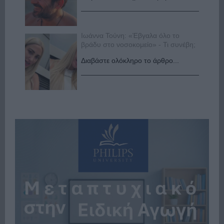
Ιωάννα Τούνη: «Έβγαλα όλο το
βράδυ στο νοσοκομείο» - Τι συνέβη;
Διαβάστε ολόκληρο το άρθρο...