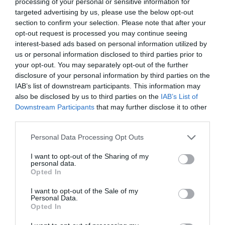
Παρακαλώ Περιμένετε...
processing of your personal or sensitive information for
targeted advertising by us, please use the below opt-out
section to confirm your selection. Please note that after your
opt-out request is processed you may continue seeing
ΛΟΓΑΡΙΑΣΜΟΣ - ΛΙΟΛΙΟΥ ΚΑΤΕΡΙΝΑ
interest-based ads based on personal information utilized by
us or personal information disclosed to third parties prior to
your opt-out. You may separately opt-out of the further
disclosure of your personal information by third parties on the
IAB’s list of downstream participants. This information may
also be disclosed by us to third parties on the
IAB’s List of
Downstream Participants
that may further disclose it to other
third parties.
Please note that this website/app uses one or more Google
Personal Data Processing Opt Outs
services and may gather and store information including but
Παρακαλώ Περιμένετε...
not limited to your visit or usage behaviour. You may click to
I want to opt-out of the Sharing of my
personal data.
grant or deny consent to Google and its third-party tags to
Opted In
use your data for below specified purposes in below Google
consent section.
ΔΕΥΤΕΡΑ – ΡΕΜΟΣ ΑΝΤΩΝΗΣ
I want to opt-out of the Sale of my
Personal Data.
Opted In