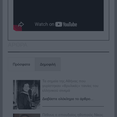
ΑΡΘΡΑ
Πρόσφατα
Δημοφιλή
Τα σημεία της Αθήνας που
γυρίστηκαν «θρυλικές» ταινίες του
ελληνικού σινεμά
Διαβάστε ολόκληρο το άρθρο...
Πέθανε ο σπουδαίος ηθοποιός Νίκος