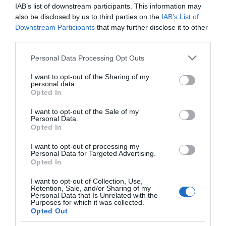
IAB’s list of downstream participants. This information may
also be disclosed by us to third parties on the
IAB’s List of
Downstream Participants
that may further disclose it to other
third parties.
Please note that this website/app uses one or more Google
Personal Data Processing Opt Outs
services and may gather and store information including but
not limited to your visit or usage behaviour. You may click to
I want to opt-out of the Sharing of my
Πρόσφατα
Δημοφιλή
personal data.
grant or deny consent to Google and its third-party tags to
Opted In
use your data for below specified purposes in below Google
consent section.
I want to opt-out of the Sale of my
Personal Data.
Opted In
I want to opt-out of processing my
ΕΙΠΕΣ – ΦΕΡΡΗΣ ΘΟΔΩΡΗΣ
Personal Data for Targeted Advertising.
Opted In
I want to opt-out of Collection, Use,
Retention, Sale, and/or Sharing of my
Personal Data that Is Unrelated with the
Purposes for which it was collected.
Opted Out