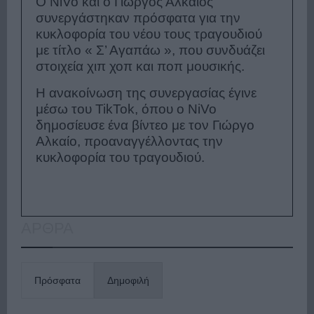
Ο NiVo και ο Γιώργος Αλκαίος
συνεργάστηκαν πρόσφατα για την
κυκλοφορία του νέου τους τραγουδιού
με τίτλο « Σ’ Αγαπάω », που συνδυάζει
στοιχεία χιπ χοπ και ποπ μουσικής.
Η ανακοίνωση της συνεργασίας έγινε
μέσω του TikTok, όπου ο NiVo
δημοσίευσε ένα βίντεο με τον Γιώργο
Αλκαίο, προαναγγέλλοντας την
κυκλοφορία του τραγουδιού.
ΑΡΘΡΑ
Πρόσφατα
Δημοφιλή