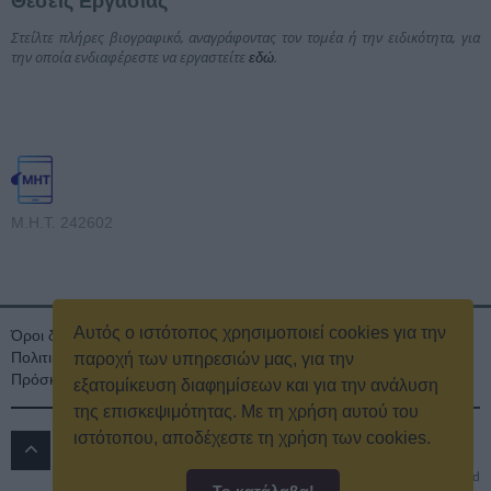
Θέσεις Εργασίας
Στείλτε πλήρες βιογραφικό, αναγράφοντας τον τομέα ή την ειδικότητα, για
την οποία ενδιαφέρεστε να εργαστείτε
.
εδώ
Μ.Η.Τ. 242602
Αυτός ο ιστότοπος χρησιμοποιεί cookies για την
Όροι διαγωνισμού
Όροι Χρήσης
Ταυτότητα
Πολιτική Απορρήτου & Cookies
Επικοινωνία
Οικονομικά στοιχεία
παροχή των υπηρεσιών μας, για την
Πρόσκληση τακτικής γενικής συνέλευσης
Κρατική Διαφήμιση
εξατομίκευση διαφημίσεων και για την ανάλυση
της επισκεψιμότητας. Με τη χρήση αυτού του
ιστότοπου, αποδέχεστε τη χρήση των cookies.
ΔΡΟΜΟΣ 89.8 FM
© 2016
All rights reserved