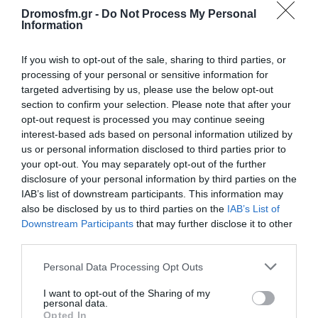
Dromosfm.gr -
Do Not Process My Personal
Information
If you wish to opt-out of the sale, sharing to third parties, or
processing of your personal or sensitive information for
targeted advertising by us, please use the below opt-out
section to confirm your selection. Please note that after your
Παρακαλώ Περιμένετε...
opt-out request is processed you may continue seeing
interest-based ads based on personal information utilized by
us or personal information disclosed to third parties prior to
ΛΟΓΑΡΙΑΣΜΟΣ - ΛΙΟΛΙΟΥ ΚΑΤΕΡΙΝΑ
your opt-out. You may separately opt-out of the further
disclosure of your personal information by third parties on the
IAB’s list of downstream participants. This information may
also be disclosed by us to third parties on the
IAB’s List of
Downstream Participants
that may further disclose it to other
third parties.
Please note that this website/app uses one or more Google
Personal Data Processing Opt Outs
services and may gather and store information including but
not limited to your visit or usage behaviour. You may click to
I want to opt-out of the Sharing of my
personal data.
grant or deny consent to Google and its third-party tags to
Opted In