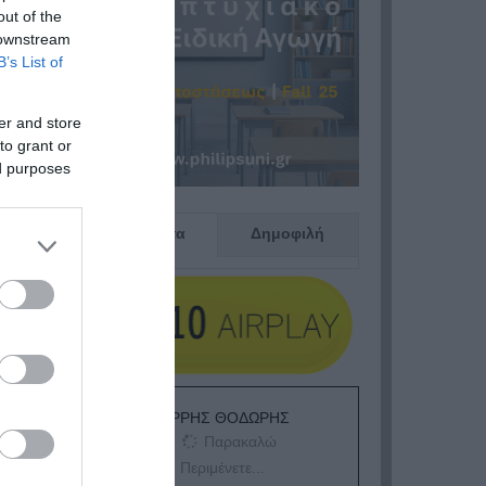
kairi
out of the
 downstream
α.
B’s List of
er and store
to grant or
ed purposes
Πρόσφατα
Δημοφιλή
ΕΙΠΕΣ – ΦΕΡΡΗΣ ΘΟΔΩΡΗΣ
Παρακαλώ
Περιμένετε...