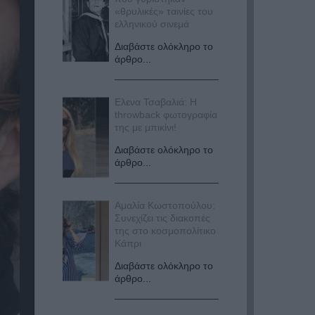
«θρυλικές» ταινίες του
ελληνικού σινεμά
Διαβάστε ολόκληρο το
άρθρο...
Ελενα Τσαβαλιά: Η
throwback φωτογραφία
της με μπικίνι!
Διαβάστε ολόκληρο το
άρθρο...
Αμαλία Κωστοπούλου:
Συνεχίζει τις διακοπές
της στο κοσμοπολίτικο
Κάπρι
Διαβάστε ολόκληρο το
άρθρο...