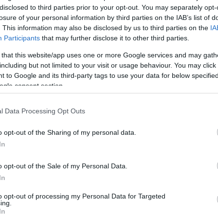
της πρώτης ταινίας, που εκτυλίσσεται στο φανταστικό ελληνικό νησί Kalo
disclosed to third parties prior to your opt-out. You may separately opt-
ν στο παρελθόν αντέχουν στο παρόν.
losure of your personal information by third parties on the IAB’s list of
ιληφθούν τραγούδια των ΑΒΒΑ που δεν ακούστηκαν στην πρώτη ταινί
. This information may also be disclosed by us to third parties on the
IA
Participants
that may further disclose it to other third parties.
 that this website/app uses one or more Google services and may gath
including but not limited to your visit or usage behaviour. You may click 
 to Google and its third-party tags to use your data for below specifi
ogle consent section.
l Data Processing Opt Outs
o opt-out of the Sharing of my personal data.
In
o opt-out of the Sale of my Personal Data.
In
to opt-out of processing my Personal Data for Targeted
ing.
In