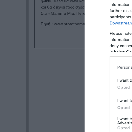
ηλικία, αλλά θα είναι και συνέχεια της ιστορίας 
information 
και θα δείχνει πως σχέσεις που σφυρηλατήθηκα
further disc
Στο «Mamma Mia: Here We Go Again» θα συμπερ
participants
Downstream 
Πηγή : www.protothema.gr
Please note
information 
deny consent
in below Go
Persona
I want t
Opted 
I want t
Opted 
I want 
Advertis
Opted 