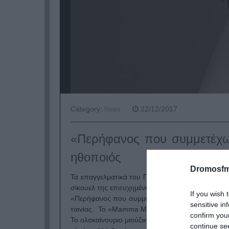
Category:
22/12/2017
News
«Περήφανος που συμμετέχω
ηθοποιός
Dromosfm
Τα επαγγελματικά του Πάνου Μουζουράκη, πάνε 
σίκουελ της επιτυχημένης ταινίας «Mamma Mia».
If you wish 
«Περήφανος που συμμετέχω στο Mamma Mia 2» έ
sensitive in
ταινίας. Το «Mamma Mia: Here We Go Again» έρχ
confirm you
Το ολοκαίνουριο μιούζικαλ θα είναι και πρίκουε
continue se