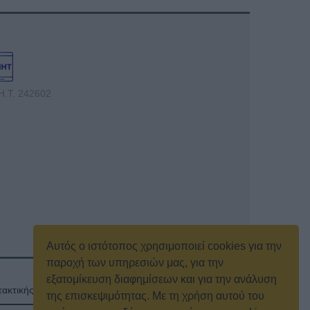
Η.Τ. 242602
Αυτός ο ιστότοπος χρησιμοποιεί cookies για την
παροχή των υπηρεσιών μας, για την
εξατομίκευση διαφημίσεων και για την ανάλυση
ακτικής γενικής συνέλευσης
Κρατική Διαφήμιση
της επισκεψιμότητας. Με τη χρήση αυτού του