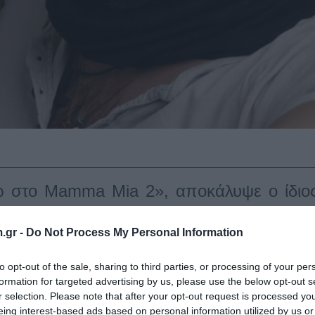
 στο Mamma Mia 2», αποκάλυψε ο ίδιο
.gr -
Do Not Process My Personal Information
από το καλό στο καλύτερο, αφού όπως αποκάλυψε ο ίδιος συμμετέχει
to opt-out of the sale, sharing to third parties, or processing of your per
γραψε χαρακτηριστικά ο Πάνος Μουζουράκης ανεβάζοντας το τρέιλερ
formation for targeted advertising by us, please use the below opt-out s
εται στις κινηματογραφικές αίθουσες το καλοκαίρι του 2018.
r selection. Please note that after your opt-out request is processed y
λ και σίκουελ της πρώτης ταινίας, καθώς θα παρακολουθεί τη Donna σε 
eing interest-based ads based on personal information utilized by us or