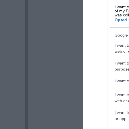
I want t
of my P
was col
Opted 
Google 
I want t
web or d
I want t
purpose
I want 
I want t
web or d
I want t
or app.