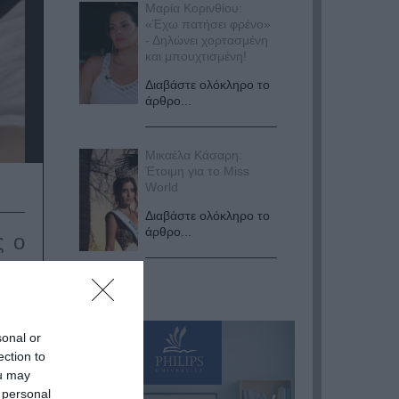
Μαρία Κορινθίου:
«Έχω πατήσει φρένο»
- Δηλώνει χορτασμένη
και μπουχτισμένη!
Διαβάστε ολόκληρο το
άρθρο...
Μικαέλα Κάσαρη:
Έτοιμη για το Miss
World
Διαβάστε ολόκληρο το
άρθρο...
ς ο
 στο
sonal or
 της
ection to
ou may
νεαρή
 personal