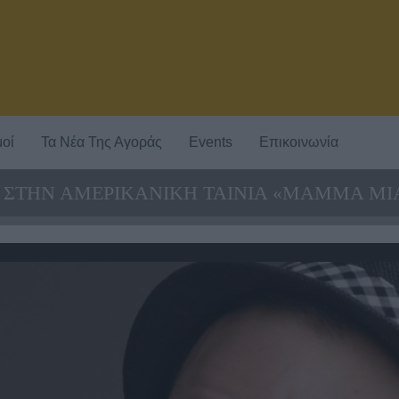
οί
Τα Νέα Της Αγοράς
Events
Επικοινωνία
 ΣΤΗΝ ΑΜΕΡΙΚΑΝΙΚΉ ΤΑΙΝΊΑ «MAMMA MIA