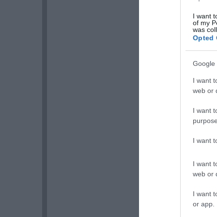
I want t
of my P
was col
Opted 
Google 
I want t
web or d
I want t
purpose
I want 
I want t
web or d
I want t
or app.