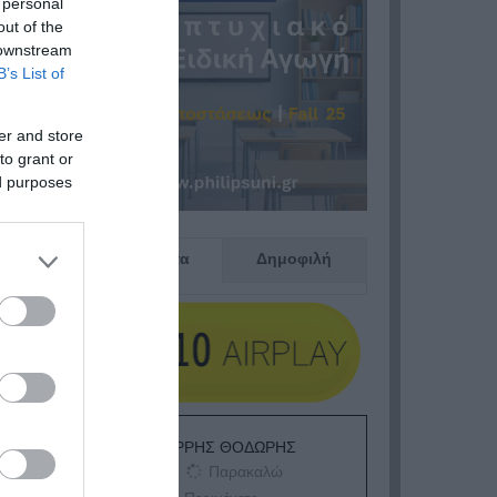
 personal
out of the
 downstream
B’s List of
er and store
to grant or
ed purposes
Πρόσφατα
Δημοφιλή
ΕΙΠΕΣ – ΦΕΡΡΗΣ ΘΟΔΩΡΗΣ
Παρακαλώ