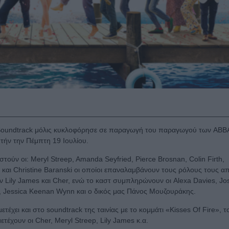
oundtrack μόλις κυκλοφόρησε σε παραγωγή του παραγωγού των ABB
υτήν την Πέμπτη 19 Ιουλίου.
ν οι: Meryl Streep, Amanda Seyfried, Pierce Brosnan, Colin Firth,
r και Christine Baranski οι οποίοι επαναλαμβάνουν τους ρόλους τους α
Lily James και Cher, ενώ το καστ συμπληρώνουν οι Alexa Davies, Jo
r, Jessica Keenan Wynn και ο δικός μας Πάνος Μουζουράκης.
έχει και στο soundtrack της ταινίας με το κομμάτι «Kisses Of Fire», τ
έχουν οι Cher, Meryl Streep, Lily James κ.α.