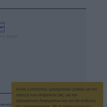
Η.Τ. 242602
Αυτός ο ιστότοπος χρησιμοποιεί cookies για την
παροχή των υπηρεσιών μας, για την
εξατομίκευση διαφημίσεων και για την ανάλυση
ακτικής γενικής συνέλευσης
Κρατική Διαφήμιση
της επισκεψιμότητας. Με τη χρήση αυτού του