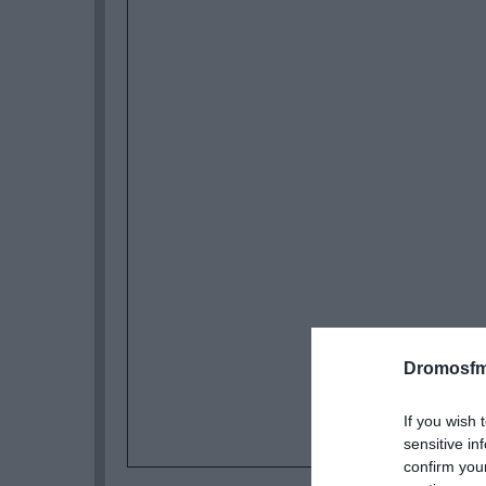
Dromosfm
If you wish 
sensitive in
confirm you