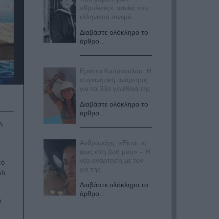
«θρυλικές» ταινίες του
ελληνικού σινεμά
Διαβάστε ολόκληρο το
άρθρο...
Εριέττα Κούρκουλου: Η
συγκινητική ανάρτηση
για τα 33α γενέθλιά της
Διαβάστε ολόκληρο το
άρθρο...
A
Ανδρομάχη: «Είσαι το
φως στη ζωή μου» – Η
νέα ανάρτηση με τον
πό
γιο της
sh
Διαβάστε ολόκληρο το
άρθρο...
ο