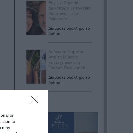
Ευγενία Σαμαρά:
Διακοπάρει με τον Νίκο
Μουτσινά - Πού
βρίσκονται;
Διαβάστε ολόκληρο το
άρθρο...
Δούκισσα Νομικού:
Από τη Μύκονο
«πετάχτηκε» στη
Γαλλική Πολυνησία!
Διαβάστε ολόκληρο το
άρθρο...
sonal or
ection to
ou may