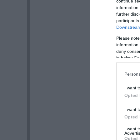
continue se
information 
further disc
participants
Downstream 
Please note
information 
deny consent
in below Go
Persona
I want t
Opted 
I want t
Opted 
I want 
Advertis
Opted 