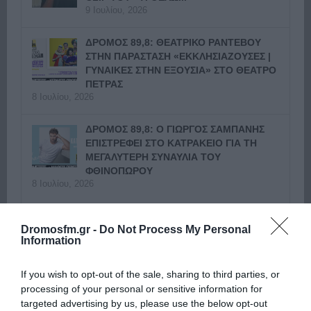
9 Ιουλίου, 2026
ΔΡΟΜΟΣ 89,8: ΘΕΑΤΡΙΚΟ ΡΑΝΤΕΒΟΥ
ΣΤΗΝ ΠΑΡΑΣΤΑΣΗ «ΕΚΚΛΗΣΙΑΖΟΥΣΕΣ |
ΓΥΝΑΙΚΕΣ ΣΤΗΝ ΕΞΟΥΣΙΑ» ΣΤΟ ΘΕΑΤΡΟ
ΠΕΤΡΑΣ
8 Ιουλίου, 2026
ΔΡΟΜΟΣ 89,8: Ο ΓΙΩΡΓΟΣ ΣΑΜΠΑΝΗΣ
ΕΠΙΣΤΡΕΦΕΙ ΣΤΟ ΚΑΤΡΑΚΕΙΟ ΓΙΑ ΤΗ
ΜΕΓΑΛΥΤΕΡΗ ΣΥΝΑΥΛΙΑ ΤΟΥ
ΦΘΙΝΟΠΩΡΟΥ
8 Ιουλίου, 2026
Επόμενο »
Dromosfm.gr -
Do Not Process My Personal
Information
If you wish to opt-out of the sale, sharing to third parties, or
processing of your personal or sensitive information for
targeted advertising by us, please use the below opt-out
ΕΙΠΕΣ – ΦΕΡΡΗΣ ΘΟΔΩΡΗΣ