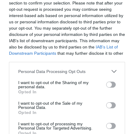
section to confirm your selection. Please note that after your
opt-out request is processed you may continue seeing
interest-based ads based on personal information utilized by
us or personal information disclosed to third parties prior to
your opt-out. You may separately opt-out of the further
disclosure of your personal information by third parties on the
IAB’s list of downstream participants. This information may
also be disclosed by us to third parties on the
IAB’s List of
Downstream Participants
that may further disclose it to other
third parties.
Please note that this website/app uses one or more Google
Personal Data Processing Opt Outs
services and may gather and store information including but
Ψηφοφορία:
4.2
. Από 391 ψήφους.
not limited to your visit or usage behaviour. You may click to
I want to opt-out of the Sharing of my
personal data.
grant or deny consent to Google and its third-party tags to
Opted In
use your data for below specified purposes in below Google
consent section.
I want to opt-out of the Sale of my
ΛΟΓΑΡΙΑΣΜΟΣ - ΛΙΟΛΙΟΥ ΚΑΤΕΡΙΝΑ
Personal Data.
Opted In
I want to opt-out of processing my
Personal Data for Targeted Advertising.
Opted In