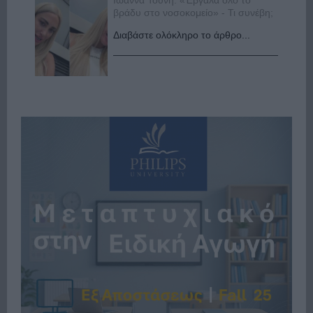
Ιωάννα Τούνη: «Έβγαλα όλο το
βράδυ στο νοσοκομείο» - Τι συνέβη;
Διαβάστε ολόκληρο το άρθρο...