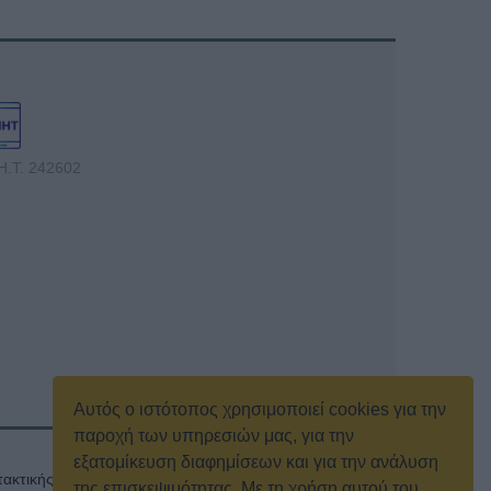
Η.Τ. 242602
Αυτός ο ιστότοπος χρησιμοποιεί cookies για την
παροχή των υπηρεσιών μας, για την
εξατομίκευση διαφημίσεων και για την ανάλυση
ακτικής γενικής συνέλευσης
Κρατική Διαφήμιση
της επισκεψιμότητας. Με τη χρήση αυτού του