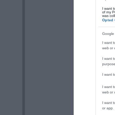
I want t
of my P
was col
Opted 
Google 
I want t
web or d
I want t
purpose
I want 
I want t
web or d
I want t
or app.