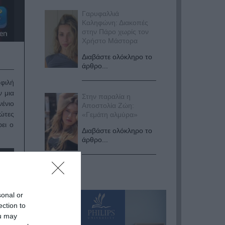
Γαρυφαλλιά
Καληφώνη: Διακοπές
στην Πάρο χωρίς τον
Χρήστο Μάστορα
Διαβάστε ολόκληρο το
άρθρο...
φιλή
ν μια
Στην παραλία η
νένιο
Αποστολία Ζώη:
ρώτες
«Γεμάτη αλμύρα»
ει ο
Διαβάστε ολόκληρο το
άρθρο...
sonal or
ection to
ou may