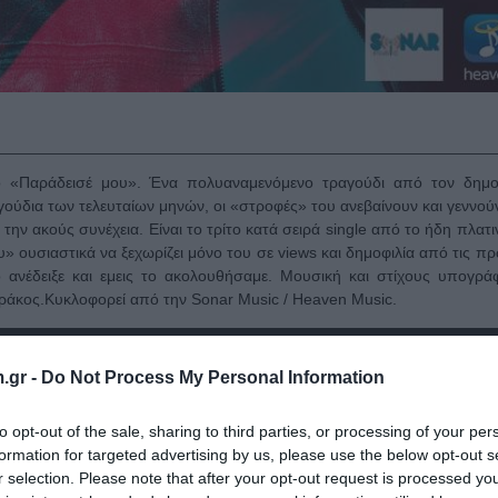
λο «Παράδεισέ μου». Ένα πολυαναμενόμενο τραγούδι από τον δημο
γούδια των τελευταίων μηνών, οι «στροφές» του ανεβαίνουν και γεννού
ην ακούς συνέχεια. Είναι το τρίτο κατά σειρά single από το ήδη πλατι
» ουσιαστικά να ξεχωρίζει μόνο του σε views και δημοφιλία από τις π
 ανέδειξε και εμεις το ακολουθήσαμε. Μουσική και στίχους υπογράφ
ράκος.Κυκλοφορεί από την Sonar Music / Heaven Music.
.gr -
Do Not Process My Personal Information
to opt-out of the sale, sharing to third parties, or processing of your per
formation for targeted advertising by us, please use the below opt-out s
r selection. Please note that after your opt-out request is processed y