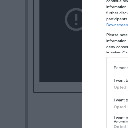
continue se
information 
further disc
participants
Downstream 
Please note
information 
deny consent
in below Go
Persona
I want t
Opted 
I want t
Opted 
I want 
Advertis
Opted 