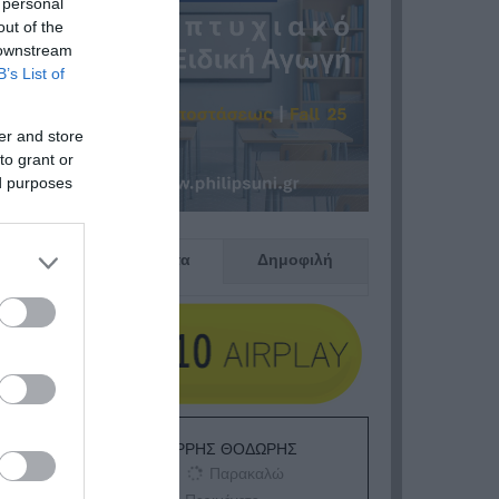
 personal
out of the
 downstream
B’s List of
er and store
to grant or
ed purposes
Πρόσφατα
Δημοφιλή
ΕΙΠΕΣ – ΦΕΡΡΗΣ ΘΟΔΩΡΗΣ
Παρακαλώ