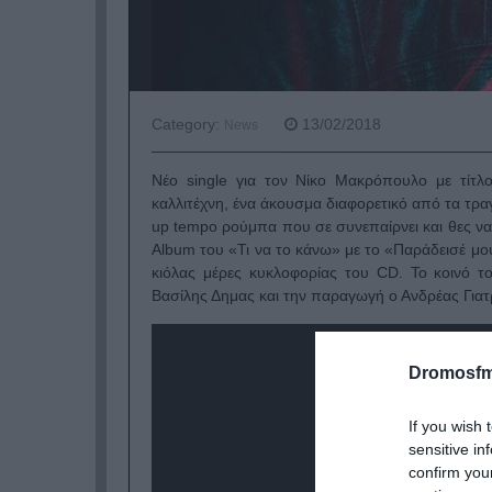
Category:
13/02/2018
News
Νέο single για τον Νίκο Μακρόπουλο με τίτ
καλλιτέχνη, ένα άκουσμα διαφορετικό από τα τρα
up tempo ρούμπα που σε συνεπαίρνει και θες να τ
Album του «Τι να το κάνω» με το «Παράδεισέ μου
κιόλας μέρες κυκλοφορίας του CD. Το κοινό το
Βασίλης Δημας και την παραγωγή ο Ανδρέας Γιατ
Dromosfm
If you wish 
sensitive in
confirm you