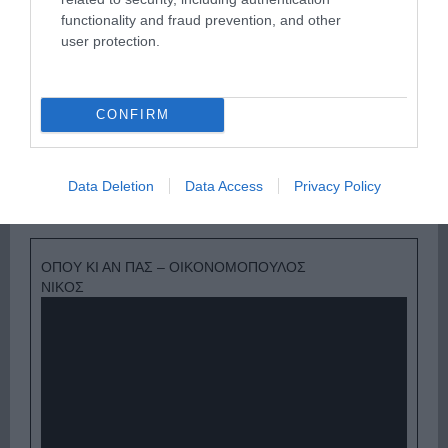
functionality and fraud prevention, and other
user protection.
CONFIRM
Ψηφοφορία:
4.0
. Από 271 ψήφους.
Data Deletion
Data Access
Privacy Policy
ΟΠΟΥ ΚΙ ΑΝ ΠΑΣ – ΟΙΚΟΝΟΜΟΠΟΥΛΟΣ
ΝΙΚΟΣ