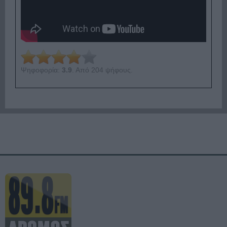
Ψηφοφορία:
3.9
. Από 204 ψήφους.