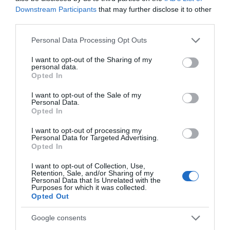
Downstream Participants
that may further disclose it to other
ΛΟΓΑΡΙΑΣΜΟΣ - ΛΙΟΛΙΟΥ ΚΑΤΕΡΙΝΑ
third parties.
Please note that this website/app uses one or more Google
Personal Data Processing Opt Outs
services and may gather and store information including but
not limited to your visit or usage behaviour. You may click to
I want to opt-out of the Sharing of my
personal data.
grant or deny consent to Google and its third-party tags to
Opted In
use your data for below specified purposes in below Google
consent section.
I want to opt-out of the Sale of my
Personal Data.
Opted In
I want to opt-out of processing my
Personal Data for Targeted Advertising.
Opted In
Ψηφοφορία:
4.2
. Από 299 ψήφους.
I want to opt-out of Collection, Use,
Retention, Sale, and/or Sharing of my
Personal Data that Is Unrelated with the
Purposes for which it was collected.
Opted Out
ΔΕΥΤΕΡΑ – ΡΕΜΟΣ ΑΝΤΩΝΗΣ
Google consents