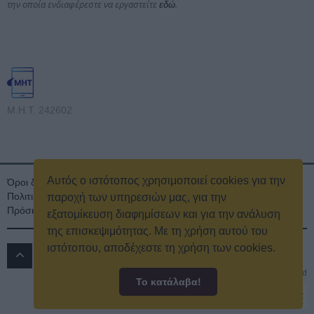
την οποία ενδιαφέρεστε να εργαστείτε
.
εδώ
Μ.Η.Τ. 242602
Αυτός ο ιστότοπος χρησιμοποιεί cookies για την
Όροι διαγωνισμού
Όροι Χρήσης
Ταυτότητα
Πολιτική Απορρήτου & Cookies
Επικοινωνία
Οικονομικά στοιχεία
παροχή των υπηρεσιών μας, για την
Πρόσκληση τακτικής γενικής συνέλευσης
Κρατική Διαφήμιση
εξατομίκευση διαφημίσεων και για την ανάλυση
της επισκεψιμότητας. Με τη χρήση αυτού του
ιστότοπου, αποδέχεστε τη χρήση των cookies.
ΔΡΟΜΟΣ 89.8 FM
© 2016
All rights reserved
Το κατάλαβα!
Powered by