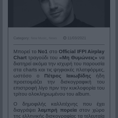
Category:
,
11/03/2021
New Music
News
Μπορεί το
No
1
στο
Official IFPI Airplay
Chart
τραγούδι του
«Μη Θυμώνεις»
να
διατηρεί ακόμα την ισχυρή του παρουσία
στα
charts
και τις ψηφιακές πλατφόρμες,
ωστόσο ο
Πέτρος
Ιακωβίδης
ήδη
προετοιμάζει την δισκογραφική του
επιστροφή λίγο πριν την κυκλοφορία του
τρίτου ολοκληρωμένου του
album
.
Ο δημοφιλής καλλιτέχνης που έχει
διαγράψει
λαμπρή πορεία
στον χώρο
της ελληνικής δισκογραφίας τα τελευταία