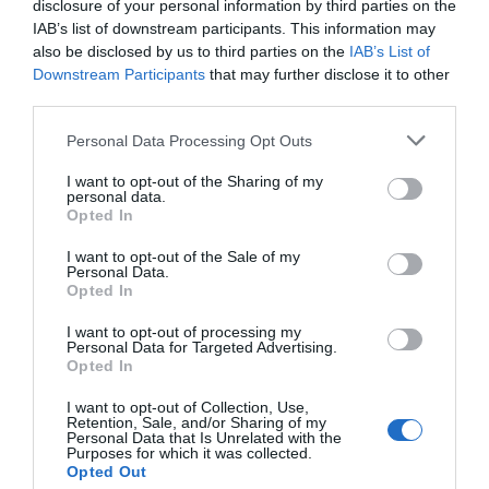
disclosure of your personal information by third parties on the
IAB’s list of downstream participants. This information may
also be disclosed by us to third parties on the
IAB’s List of
Downstream Participants
that may further disclose it to other
third parties.
Παρακαλώ Περιμένετε...
Please note that this website/app uses one or more Google
Personal Data Processing Opt Outs
services and may gather and store information including but
not limited to your visit or usage behaviour. You may click to
I want to opt-out of the Sharing of my
personal data.
ΛΟΓΑΡΙΑΣΜΟΣ - ΛΙΟΛΙΟΥ ΚΑΤΕΡΙΝΑ
grant or deny consent to Google and its third-party tags to
Opted In
use your data for below specified purposes in below Google
consent section.
I want to opt-out of the Sale of my
Personal Data.
Opted In
I want to opt-out of processing my
Personal Data for Targeted Advertising.
Opted In
I want to opt-out of Collection, Use,
Retention, Sale, and/or Sharing of my
Personal Data that Is Unrelated with the
Παρακαλώ Περιμένετε...
Purposes for which it was collected.
Opted Out