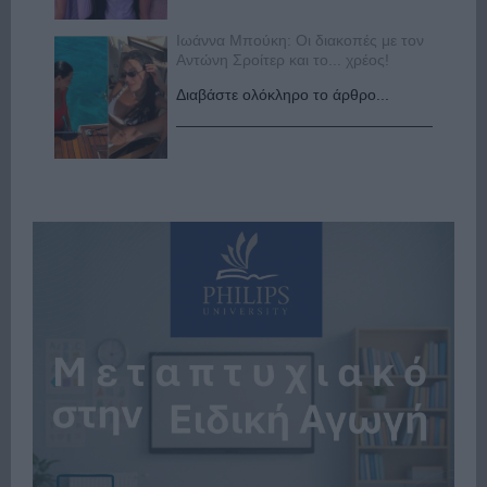
Ιωάννα Μπούκη: Οι διακοπές με τον
Αντώνη Σροίτερ και το... χρέος!
Διαβάστε ολόκληρο το άρθρο...