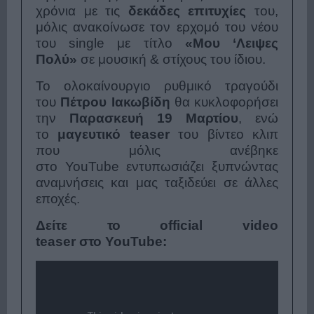
χρόνια με τις
δεκάδες επιτυχίες
του,
μόλις ανακοίνωσε τον ερχομό του νέου
του single με τίτλο
«Μου ‘Λειψες
Πολύ»
σε μουσική & στίχους του ίδιου.
Το ολοκαίνουργιο ρυθμικό τραγούδι
του
Πέτρου Ιακωβίδη
θα κυκλοφορήσει
την
Παρασκευή 19 Μαρτίου
, ενώ
το
μαγευτικό
teaser
του βίντεο κλιπ
που μόλις ανέβηκε
στο YouTube εντυπωσιάζει ξυπνώντας
αναμνήσεις και μας ταξιδεύει σε άλλες
εποχές.
Δείτε
το
official video
teaser
στο
YouTube: