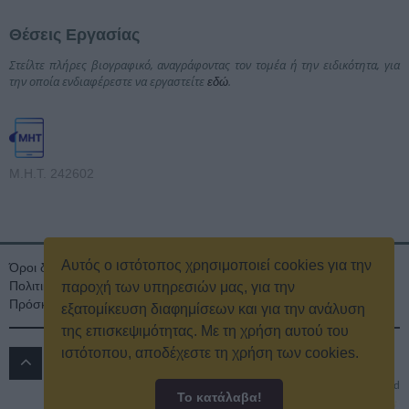
Θέσεις Εργασίας
Στείλτε πλήρες βιογραφικό, αναγράφοντας τον τομέα ή την ειδικότητα, για
την οποία ενδιαφέρεστε να εργαστείτε
.
εδώ
Μ.Η.Τ. 242602
Αυτός ο ιστότοπος χρησιμοποιεί cookies για την
Όροι διαγωνισμού
Όροι Χρήσης
Ταυτότητα
Πολιτική Απορρήτου & Cookies
Επικοινωνία
Οικονομικά στοιχεία
παροχή των υπηρεσιών μας, για την
Πρόσκληση τακτικής γενικής συνέλευσης
Κρατική Διαφήμιση
εξατομίκευση διαφημίσεων και για την ανάλυση
της επισκεψιμότητας. Με τη χρήση αυτού του
ιστότοπου, αποδέχεστε τη χρήση των cookies.
ΔΡΟΜΟΣ 89.8 FM
© 2016
All rights reserved
Το κατάλαβα!