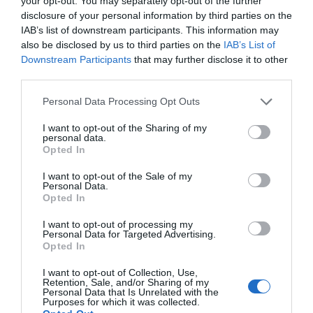
your opt-out. You may separately opt-out of the further
disclosure of your personal information by third parties on the
IAB’s list of downstream participants. This information may
Παρακαλώ Περιμένετε...
also be disclosed by us to third parties on the
IAB’s List of
Downstream Participants
that may further disclose it to other
third parties.
ΔΕΥΤΕΡΑ – ΡΕΜΟΣ ΑΝΤΩΝΗΣ
Please note that this website/app uses one or more Google
Personal Data Processing Opt Outs
services and may gather and store information including but
not limited to your visit or usage behaviour. You may click to
I want to opt-out of the Sharing of my
personal data.
grant or deny consent to Google and its third-party tags to
Opted In
use your data for below specified purposes in below Google
consent section.
I want to opt-out of the Sale of my
Personal Data.
Opted In
I want to opt-out of processing my
Personal Data for Targeted Advertising.
Παρακαλώ Περιμένετε...
Opted In
I want to opt-out of Collection, Use,
Retention, Sale, and/or Sharing of my
Personal Data that Is Unrelated with the
ΕΞΑΙΡΕΣΗ – ΒΙΣΣΗ ΑΝΝΑ
Purposes for which it was collected.