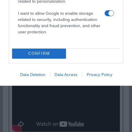
related to personalization.
I want to allow Google to enable storage
related to security, including authentication
functionality and fraud prevention, and other
user protection.
Παρακαλώ Περιμένετε...
CONFIRM
I ADORE YOU – HUGEL X TOPIC X ARASH
FEAT. DAECOLM
Data Deletion
Data Access
Privacy Policy