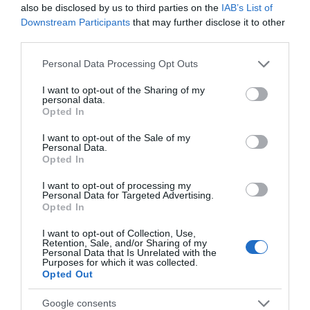
also be disclosed by us to third parties on the
IAB’s List of
Downstream Participants
that may further disclose it to other
third parties.
ΛΟΓΑΡΙΑΣΜΟΣ - ΛΙΟΛΙΟΥ ΚΑΤΕΡΙΝΑ
Please note that this website/app uses one or more Google
Personal Data Processing Opt Outs
services and may gather and store information including but
not limited to your visit or usage behaviour. You may click to
I want to opt-out of the Sharing of my
personal data.
grant or deny consent to Google and its third-party tags to
Opted In
use your data for below specified purposes in below Google
consent section.
I want to opt-out of the Sale of my
Personal Data.
Opted In
I want to opt-out of processing my
Personal Data for Targeted Advertising.
Opted In
Ψηφοφορία:
4.2
. Από 299 ψήφους.
I want to opt-out of Collection, Use,
Retention, Sale, and/or Sharing of my
Personal Data that Is Unrelated with the
Purposes for which it was collected.
Opted Out
ΔΕΥΤΕΡΑ – ΡΕΜΟΣ ΑΝΤΩΝΗΣ
Google consents