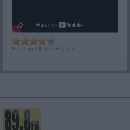
Ψηφοφορία:
3.9
. Από 204 ψήφους.