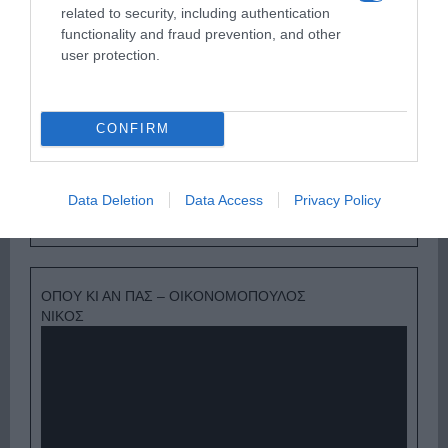
related to security, including authentication
functionality and fraud prevention, and other
user protection.
CONFIRM
Data Deletion
Data Access
Privacy Policy
Ψηφοφορία:
4.0
. Από 271 ψήφους.
ΟΠΟΥ ΚΙ ΑΝ ΠΑΣ – ΟΙΚΟΝΟΜΟΠΟΥΛΟΣ
ΝΙΚΟΣ