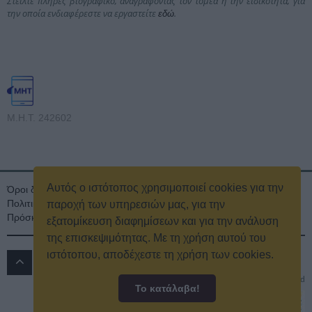
Στείλτε πλήρες βιογραφικό, αναγράφοντας τον τομέα ή την ειδικότητα, για
την οποία ενδιαφέρεστε να εργαστείτε
.
εδώ
Μ.Η.Τ. 242602
Αυτός ο ιστότοπος χρησιμοποιεί cookies για την
Όροι διαγωνισμού
Όροι Χρήσης
Ταυτότητα
Πολιτική Απορρήτου & Cookies
Επικοινωνία
Οικονομικά στοιχεία
παροχή των υπηρεσιών μας, για την
Πρόσκληση τακτικής γενικής συνέλευσης
Κρατική Διαφήμιση
εξατομίκευση διαφημίσεων και για την ανάλυση
της επισκεψιμότητας. Με τη χρήση αυτού του
ιστότοπου, αποδέχεστε τη χρήση των cookies.
ΔΡΟΜΟΣ 89.8 FM
© 2016
All rights reserved
Το κατάλαβα!
Powered by