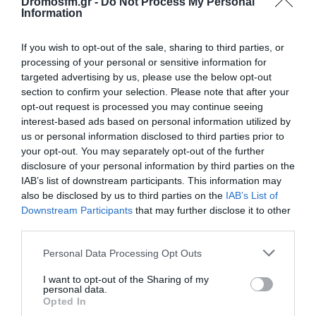
Dromosfm.gr -
Do Not Process My Personal
Information
ΜΕΓΑΛΥΤΕΡΗ ΣΥΝΑΥΛΙΑ ΤΟΥ
ΦΘΙΝΟΠΩΡΟΥ
8 Ιουλίου, 2026
If you wish to opt-out of the sale, sharing to third parties, or
processing of your personal or sensitive information for
Επόμενο »
targeted advertising by us, please use the below opt-out
section to confirm your selection. Please note that after your
opt-out request is processed you may continue seeing
interest-based ads based on personal information utilized by
us or personal information disclosed to third parties prior to
your opt-out. You may separately opt-out of the further
ΕΙΠΕΣ – ΦΕΡΡΗΣ ΘΟΔΩΡΗΣ
disclosure of your personal information by third parties on the
IAB’s list of downstream participants. This information may
also be disclosed by us to third parties on the
IAB’s List of
Downstream Participants
that may further disclose it to other
third parties.
Please note that this website/app uses one or more Google
Personal Data Processing Opt Outs
services and may gather and store information including but
not limited to your visit or usage behaviour. You may click to
I want to opt-out of the Sharing of my
personal data.
grant or deny consent to Google and its third-party tags to
Opted In
use your data for below specified purposes in below Google