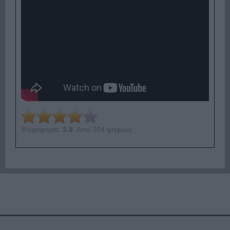
Ψηφοφορία:
3.9
. Από 204 ψήφους.