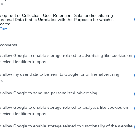
In
“Mama?”. Γιατί αυτή τη στιγμή βιώνουμε την εκθρόνισ
ριάρχηση ενός άλλου είδους μετά από πάρα πολλά
o opt-out of Collection, Use, Retention, Sale, and/or Sharing
Και γιατί δεν πρέπει να καταδικάζουμε τις νέες γενιές 
ersonal Data that Is Unrelated with the Purposes for which it
lected.
αλώνουν. Όπως οι γονείς μας δε δαιμονίστηκαν
Out
 παιδιά αυτά δεν θα γίνουν drug dealers ακούγοντας Si
σχεδόν περνάμε μουσικά φάσεις, έχοντας βέβαια μια
consents
υτά είναι διαχρονικό (και μάλλον ποιοτικό καθώς αυτέ
ι) δεν θα μπορέσουμε να το κρίνουμε άμεσα.”
o allow Google to enable storage related to advertising like cookies on
evice identifiers in apps.
o allow my user data to be sent to Google for online advertising
s.
to allow Google to send me personalized advertising.
o allow Google to enable storage related to analytics like cookies on
evice identifiers in apps.
o allow Google to enable storage related to functionality of the website