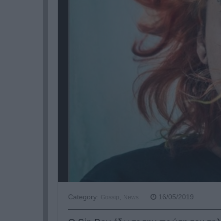
Category:
,
16/05/2019
Gossip
News