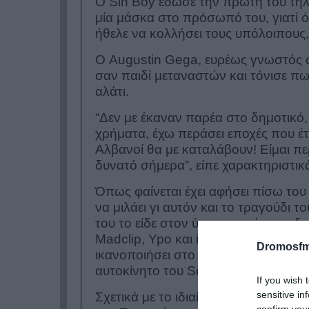
Ο Sin Boy έδωσε την πρώτη του τηλ
μία μάσκα στο πρόσωπό του, γιατί ό
ήθελε να κολλήσει τους υπόλοιπους,
Ο Augustin Gega, ευρέως γνωστός ω
σαν παιδί μεταναστών και τόνισε πω
αλάτι.
“Δεν με έκαναν παρέα στο δημοτικό, 
χρήματα, έχω περάσει εποχές που έτ
Αλβανοί θα με καταλάβουν! Είμαι πε
δυνατό σήμερα”, είπε χαρακτηριστικ
Όπως φαίνεται έχει αφήσει πίσω του 
να μιλάει γι αυτόν και το τραγούδι τ
του το είδε στον ύπνο του, όπως εξ
Madclip, Ypo και illeoo να το υλοποι
Dromosfm
ικανοποιήσει στο έπακρο, αφού κατάφ
αυτοκίνητο του Schumacher!
If you wish 
sensitive in
Σχετικά με το ιδιαίτερο στυλ του, δ