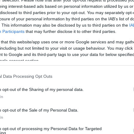
r selection. Please note that after your opt-out request is processed y
μεγαλώσει αλλού, να είχε διαφορετικό στυλ και
eing interest-based ads based on personal information utilized by us or
ραγουδιστή και όχι ράπερ, ενώ δε δίστασε να παραδεχ
disclosed to third parties prior to your opt-out. You may separately opt-
οτε καλλιτέχνη αρκεί να πληρωνόταν καλά.
losure of your personal information by third parties on the IAB’s list of
. This information may also be disclosed by us to third parties on the
IA
λωσε πως είναι ερωτευμένος και σε σχέση, ενώ θα
Participants
that may further disclose it to other third parties.
το ήθελε η κοπέλα του!
 that this website/app uses one or more Google services and may gath
 του έχει προκαλέσει ποικίλες αντιδράσεις, τόσο θετι
including but not limited to your visit or usage behaviour. You may click 
 αυτοί που μιλάνε για κακή μουσική.
 to Google and its third-party tags to use your data for below specifi
ogle consent section.
ουσα προσέγγιση της Φιλίππας Δημητριάδη από την
υμε για να καταλήξετε στα δικά σας συμπεράσματα.
l Data Processing Opt Outs
τιγμή το πιο δημοφιλές μουσικό είδος, ειδικότερα στο
είναι οι εκπρόσωποί του που έχουν καταφέρει να
o opt-out of the Sharing of my personal data.
am και να προβάλλονται από τα παραδοσιακά media
In
ριέται με views στο YouTube και από αυτά ο Sin bo
o opt-out of the Sale of my Personal Data.
In
to opt-out of processing my Personal Data for Targeted
λήσει με το “Mama?” και για αυτό δεν είναι κακό τα
ing.