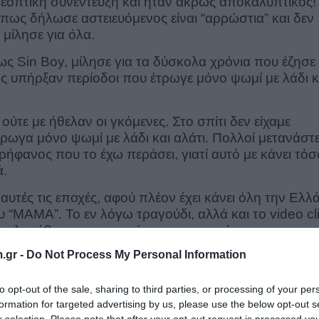
εοπτική συνέντευξη και ήταν άκρως αποκαλυπτικός!
πως δήλωσε αστειευόμενος είναι “αρρώστια” και δεν
 μίλησε για όλα.
ς Sin Boy, μίλησε για τα δύσκολα χρόνια που έζησε
ς υπήρξαν περίοδοι που έτρωγε μόνο ψωμί με λάδι κ
ούτε με ήθελαν οι γκόμενες. Στο σπίτι δεν είχαμε
ρωγα μόνο ψωμί με λάδι και αλάτι. Πολλοί μετανάστ
ρήφανος που το έχω περάσει, γιατί αυτό με κάνει τόσ
ά.
αυτές τις εποχές, αφού πλέον έχει κάνει όλη την Ελλ
ου “MAMA”. To εν λόγω τραγούδι, αλλά και το video cl
ομολογήθηκε, και αποφάσισε να προτείνει στους
ήσουν. Το αποτέλεσμα, από ότι φαίνεται, τον έχει
.gr -
Do Not Process My Personal Information
ερε να χρησιμοποιήσει στο video clip του μέχρι και 
to opt-out of the sale, sharing to third parties, or processing of your per
formation for targeted advertising by us, please use the below opt-out s
ήλωσε πως έχει να κάνει με την περιοχή που μεγάλωσε