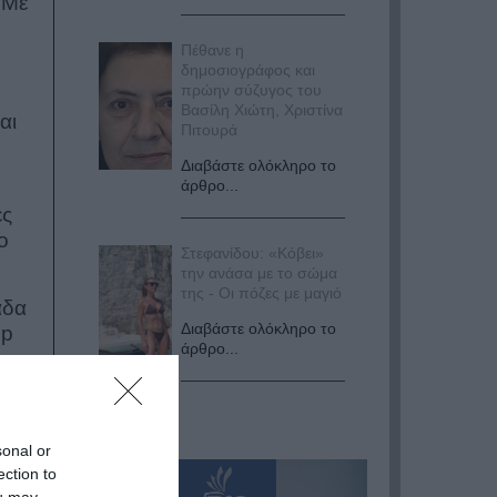
 Με
Πέθανε η
δημοσιογράφος και
πρώην σύζυγος του
Βασίλη Χιώτη, Χριστίνα
αι
Πιτουρά
Διαβάστε ολόκληρο το
άρθρο...
ες
ο
Στεφανίδου: «Κόβει»
την ανάσα με το σώμα
της - Οι πόζες με μαγιό
άδα
Διαβάστε ολόκληρο το
ip
άρθρο...
το
sonal or
ection to
,