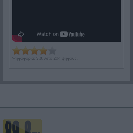
Ψηφοφορία:
3.9
. Από 204 ψήφους.