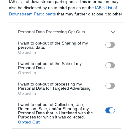
IAB’s list of downstream participants. This information may
also be disclosed by us to third parties on the
IAB’s List of
Downstream Participants
that may further disclose it to other
third parties.
ΛΟΓΑΡΙΑΣΜΟΣ - ΛΙΟΛΙΟΥ ΚΑΤΕΡΙΝΑ
Please note that this website/app uses one or more Google
Personal Data Processing Opt Outs
services and may gather and store information including but
not limited to your visit or usage behaviour. You may click to
I want to opt-out of the Sharing of my
personal data.
grant or deny consent to Google and its third-party tags to
Opted In
use your data for below specified purposes in below Google
consent section.
I want to opt-out of the Sale of my
Personal Data.
Opted In
I want to opt-out of processing my
Personal Data for Targeted Advertising.
Opted In
I want to opt-out of Collection, Use,
Ψηφοφορία:
4.2
. Από 299 ψήφους.
Retention, Sale, and/or Sharing of my
Personal Data that Is Unrelated with the
Purposes for which it was collected.
Opted Out
ΔΕΥΤΕΡΑ – ΡΕΜΟΣ ΑΝΤΩΝΗΣ