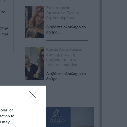
ί το
Στην παραλία η
 του
Αποστολία Ζώη: «
Γεμάτη αλμύρα»
Διαβάστε ολόκληρο το
στην
άρθρο...
 τον
Κηδεία Λάκη Χαλκιά:
Συντετριμμένη η
σύζυγός του στο
τελευταίο «αντίο»
Διαβάστε ολόκληρο το
άρθρο...
sonal or
ection to
ou may