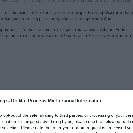
οργανώνεται το Σάββατο 9 Ιουνίου στην πρωτεύουσα θα φωταγωγηθε
του ουράνιου τόξου και στο κεντρικό κτήριο θα προβάλλεται το logo
όπολη χρωματισμένη με τις αποχρώσεις του ουράνιου τόξου.
ούσα» – όπως είναι και το slogan του φετινού Athens Pride – 
κότητα και στα ίσα δικαιώματα όλων των πολιτών ανεξαρτήτα από
.gr -
Do Not Process My Personal Information
to opt-out of the sale, sharing to third parties, or processing of your per
formation for targeted advertising by us, please use the below opt-out s
r selection. Please note that after your opt-out request is processed y