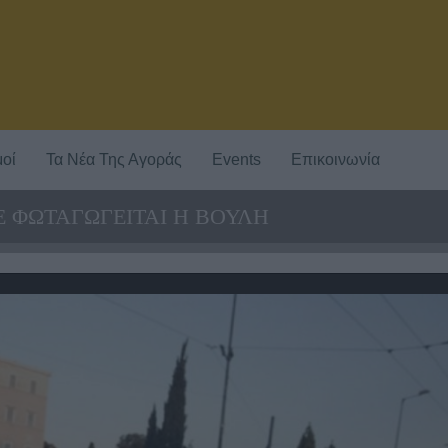
οί
Τα Νέα Της Αγοράς
Events
Επικοινωνία
E ΦΩΤΑΓΩΓΕΙΤΑΙ Η ΒΟΥΛΗ