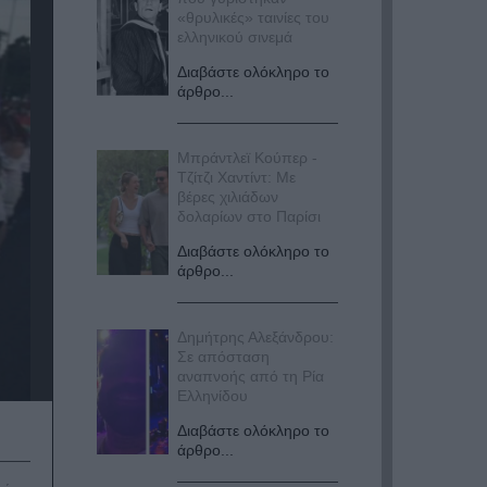
«θρυλικές» ταινίες του
ελληνικού σινεμά
Διαβάστε ολόκληρο το
άρθρο...
Μπράντλεϊ Κούπερ -
Τζίτζι Χαντίντ: Με
βέρες χιλιάδων
δολαρίων στο Παρίσι
Διαβάστε ολόκληρο το
άρθρο...
Δημήτρης Αλεξάνδρου:
Σε απόσταση
αναπνοής από τη Ρία
Ελληνίδου
Διαβάστε ολόκληρο το
άρθρο...