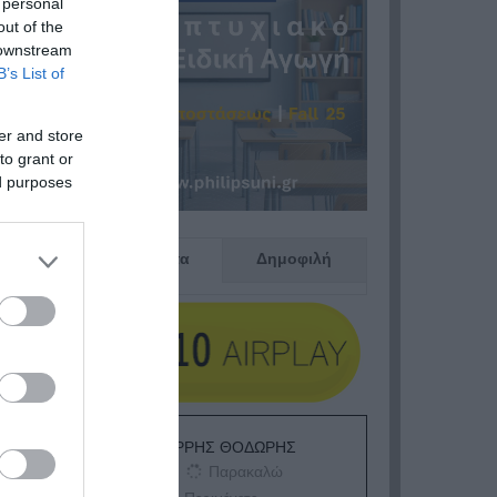
 personal
out of the
 downstream
B’s List of
er and store
to grant or
ed purposes
Πρόσφατα
Δημοφιλή
ΕΙΠΕΣ – ΦΕΡΡΗΣ ΘΟΔΩΡΗΣ
Παρακαλώ