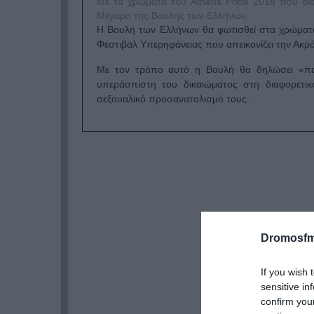
Με τα χρώματα του Athens Pride 2018 που δι
Μέγαρο της Βουλής των Ελλήνων.
Η Βουλή των Ελλήνων θα φωτισθεί στα χρώματα 
Φεστιβάλ Υπερηφάνειας που απεικονίζει την Ακρ
Με τον τρόπο αυτό η Βουλή θα δηλώσει «παρ
υπεράσπιστη του δικαιώματος στη διαφορετι
σεξουαλικό προσανατολισμό τους.
Dromosfm
If you wish 
sensitive in
confirm you