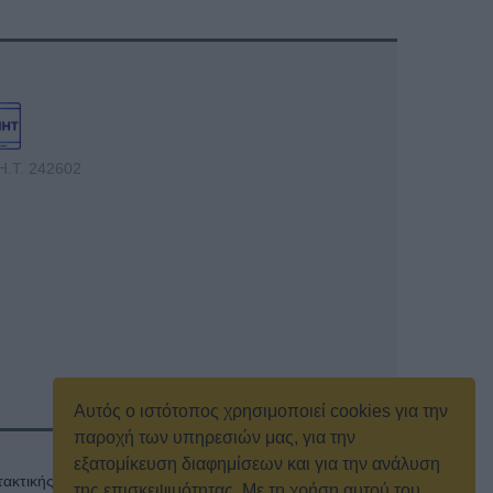
Η.Τ. 242602
Αυτός ο ιστότοπος χρησιμοποιεί cookies για την
παροχή των υπηρεσιών μας, για την
εξατομίκευση διαφημίσεων και για την ανάλυση
ακτικής γενικής συνέλευσης
Κρατική Διαφήμιση
της επισκεψιμότητας. Με τη χρήση αυτού του