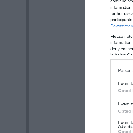
continue se
information 
further disc
participants
Downstream 
Please note
information 
deny consent
in below Go
Persona
I want t
Opted 
I want t
Opted 
I want 
Advertis
Opted 