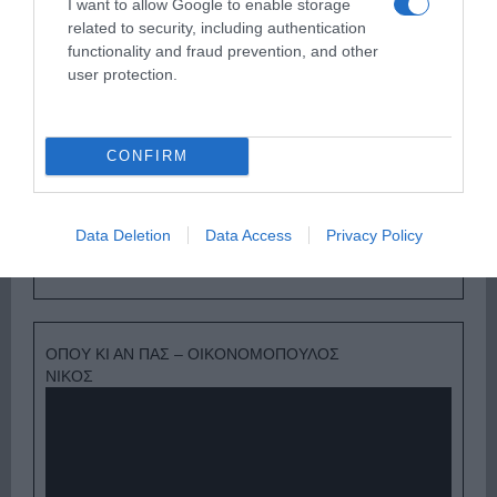
I want to allow Google to enable storage
related to security, including authentication
functionality and fraud prevention, and other
user protection.
CONFIRM
Data Deletion
Data Access
Privacy Policy
Ψηφοφορία:
4.0
. Από 271 ψήφους.
ΟΠΟΥ ΚΙ ΑΝ ΠΑΣ – ΟΙΚΟΝΟΜΟΠΟΥΛΟΣ
ΝΙΚΟΣ