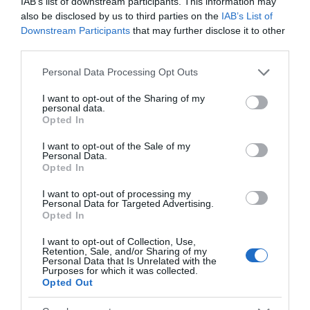
IAB’s list of downstream participants. This information may
also be disclosed by us to third parties on the
IAB’s List of
Downstream Participants
that may further disclose it to other
third parties.
ΛΟΓΑΡΙΑΣΜΟΣ - ΛΙΟΛΙΟΥ ΚΑΤΕΡΙΝΑ
Please note that this website/app uses one or more Google
Personal Data Processing Opt Outs
services and may gather and store information including but
not limited to your visit or usage behaviour. You may click to
I want to opt-out of the Sharing of my
personal data.
grant or deny consent to Google and its third-party tags to
Opted In
use your data for below specified purposes in below Google
consent section.
I want to opt-out of the Sale of my
Personal Data.
Opted In
I want to opt-out of processing my
Personal Data for Targeted Advertising.
Opted In
I want to opt-out of Collection, Use,
Ψηφοφορία:
4.2
. Από 299 ψήφους.
Retention, Sale, and/or Sharing of my
Personal Data that Is Unrelated with the
Purposes for which it was collected.
Opted Out
ΔΕΥΤΕΡΑ – ΡΕΜΟΣ ΑΝΤΩΝΗΣ