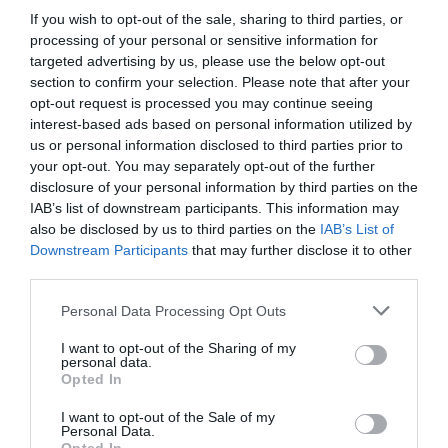
If you wish to opt-out of the sale, sharing to third parties, or
processing of your personal or sensitive information for
targeted advertising by us, please use the below opt-out
section to confirm your selection. Please note that after your
Πρόσφατα
Δημοφιλή
opt-out request is processed you may continue seeing
interest-based ads based on personal information utilized by
us or personal information disclosed to third parties prior to
your opt-out. You may separately opt-out of the further
disclosure of your personal information by third parties on the
IAB’s list of downstream participants. This information may
also be disclosed by us to third parties on the
IAB’s List of
ΕΙΠΕΣ – ΦΕΡΡΗΣ ΘΟΔΩΡΗΣ
Downstream Participants
that may further disclose it to other
third parties.
Please note that this website/app uses one or more Google
Personal Data Processing Opt Outs
services and may gather and store information including but
not limited to your visit or usage behaviour. You may click to
I want to opt-out of the Sharing of my
personal data.
grant or deny consent to Google and its third-party tags to
Opted In
use your data for below specified purposes in below Google
consent section.
I want to opt-out of the Sale of my
Personal Data.