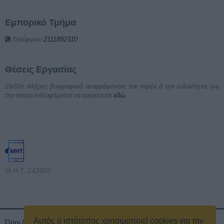
Εμπορικό Τμήμα
Τηλέφωνο:
2111892310
Θέσεις Εργασίας
Στείλτε πλήρες βιογραφικό, αναγράφοντας τον τομέα ή την ειδικότητα, για
την οποία ενδιαφέρεστε να εργαστείτε
.
εδώ
Μ.Η.Τ. 242602
Αυτός ο ιστότοπος χρησιμοποιεί cookies για την
Όροι διαγωνισμού
Όροι Χρήσης
Ταυτότητα