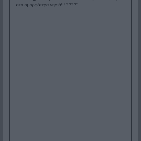
στα ομορφότερα νησιά!!! ????
”