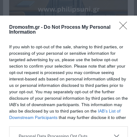
Dromosfm.gr -
Do Not Process My Personal
Information
Πρόσφατα
Δημοφιλή
If you wish to opt-out of the sale, sharing to third parties, or
ΑΝΝΑ ΒΙΣΣΗ – «ΟΛΟ ΠΙΟ ΠΑΝΩ»:
processing of your personal or sensitive information for
ΣΥΝΤΟΝΙΣΟΥ ΣΤΟΝ ΔΡΟΜΟ 89,8,
targeted advertising by us, please use the below opt-out
ΑΚΟΥΣΕ ΤΗ ΝΕΑ ΕΠΙΤΥΧΙΑ ΚΑΙ...
section to confirm your selection. Please note that after your
19 Ιουλίου, 2026
opt-out request is processed you may continue seeing
interest-based ads based on personal information utilized by
Ο APON «ΜΑΓΕΨΕ» ΤΟ ΚΑΤΑΜΕΣΤΟ
us or personal information disclosed to third parties prior to
ΘΕΑΤΡΟ ΒΡΑΧΩΝ ΣΕ ΜΙΑ ΑΞΕΧΑΣΤΗ
your opt-out. You may separately opt-out of the further
ΣΥΝΑΥΛΙΑ
disclosure of your personal information by third parties on the
14 Ιουλίου, 2026
IAB’s list of downstream participants. This information may
also be disclosed by us to third parties on the
IAB’s List of
Ο ΓΙΩΡΓΟΣ ΣΑΜΠΑΝΗΣ ΜΕΤΑΤΡΕΠΕΙ
Downstream Participants
that may further disclose it to other
ΤΗΝ ΠΟΛΗ ΣΕ ΣΚΗΝΗ ΣΤΟ ΝΕΟ VIDEO
third parties.
CLIP ΤΟΥ «ΤΙ ΘΕΛΩ...
9 Ιουλίου, 2026
Please note that this website/app uses one or more Google
Personal Data Processing Opt Outs