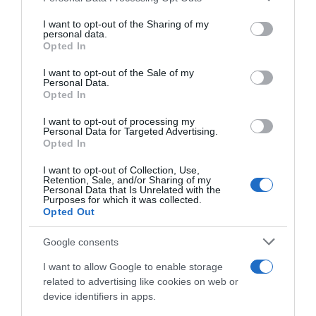
services and may gather and store information including but
ΔΡΟΜΟΣ 89,8: ΘΕΑΤΡΙΚΟ ΡΑΝΤΕΒΟΥ
not limited to your visit or usage behaviour. You may click to
I want to opt-out of the Sharing of my
ΣΤΗΝ ΠΑΡΑΣΤΑΣΗ «ΕΚΚΛΗΣΙΑΖΟΥΣΕΣ |
personal data.
grant or deny consent to Google and its third-party tags to
Opted In
ΓΥΝΑΙΚΕΣ ΣΤΗΝ ΕΞΟΥΣΙΑ» ΣΤΟ ΘΕΑΤΡΟ
use your data for below specified purposes in below Google
ΠΕΤΡΑΣ
consent section.
I want to opt-out of the Sale of my
8 Ιουλίου, 2026
Personal Data.
Opted In
ΔΡΟΜΟΣ 89,8: Ο ΓΙΩΡΓΟΣ ΣΑΜΠΑΝΗΣ
ΕΠΙΣΤΡΕΦΕΙ ΣΤΟ ΚΑΤΡΑΚΕΙΟ ΓΙΑ ΤΗ
I want to opt-out of processing my
Personal Data for Targeted Advertising.
ΜΕΓΑΛΥΤΕΡΗ ΣΥΝΑΥΛΙΑ ΤΟΥ
Opted In
ΦΘΙΝΟΠΩΡΟΥ
8 Ιουλίου, 2026
I want to opt-out of Collection, Use,
Retention, Sale, and/or Sharing of my
Επόμενο »
Personal Data that Is Unrelated with the
Purposes for which it was collected.
Opted Out
Google consents
I want to allow Google to enable storage
related to advertising like cookies on web or
ΕΙΠΕΣ – ΦΕΡΡΗΣ ΘΟΔΩΡΗΣ
device identifiers in apps.