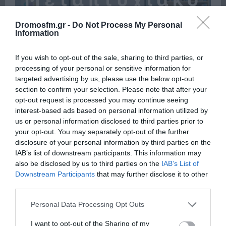
Dromosfm.gr -
Do Not Process My Personal
Information
If you wish to opt-out of the sale, sharing to third parties, or
processing of your personal or sensitive information for
targeted advertising by us, please use the below opt-out
section to confirm your selection. Please note that after your
opt-out request is processed you may continue seeing
interest-based ads based on personal information utilized by
us or personal information disclosed to third parties prior to
your opt-out. You may separately opt-out of the further
disclosure of your personal information by third parties on the
Πρόσφατα
Δημοφιλή
IAB’s list of downstream participants. This information may
also be disclosed by us to third parties on the
IAB’s List of
Downstream Participants
that may further disclose it to other
third parties.
Please note that this website/app uses one or more Google
Personal Data Processing Opt Outs
services and may gather and store information including but
ΕΙΠΕΣ – ΦΕΡΡΗΣ ΘΟΔΩΡΗΣ
not limited to your visit or usage behaviour. You may click to
I want to opt-out of the Sharing of my