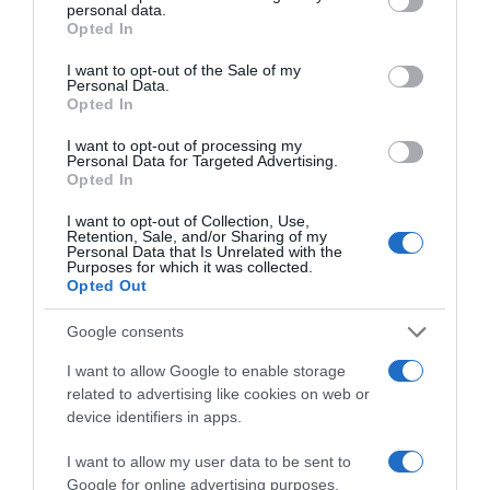
personal data.
grant or deny consent to Google and its third-party tags to
Opted In
use your data for below specified purposes in below Google
consent section.
I want to opt-out of the Sale of my
Personal Data.
Opted In
I want to opt-out of processing my
Personal Data for Targeted Advertising.
Opted In
I want to opt-out of Collection, Use,
Retention, Sale, and/or Sharing of my
Παρακαλώ Περιμένετε...
Personal Data that Is Unrelated with the
Purposes for which it was collected.
Opted Out
ΛΟΓΑΡΙΑΣΜΟΣ - ΛΙΟΛΙΟΥ ΚΑΤΕΡΙΝΑ
Google consents
I want to allow Google to enable storage
related to advertising like cookies on web or
device identifiers in apps.
I want to allow my user data to be sent to
Google for online advertising purposes.