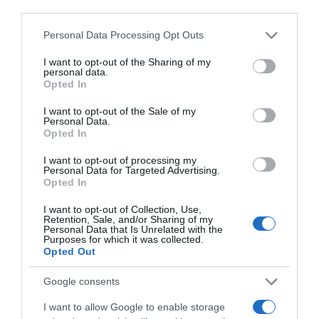
third parties.
ΛΟΓΑΡΙΑΣΜΟΣ - ΛΙΟΛΙΟΥ ΚΑΤΕΡΙΝΑ
Please note that this website/app uses one or more Google
Personal Data Processing Opt Outs
services and may gather and store information including but
not limited to your visit or usage behaviour. You may click to
I want to opt-out of the Sharing of my
personal data.
grant or deny consent to Google and its third-party tags to
Opted In
use your data for below specified purposes in below Google
consent section.
I want to opt-out of the Sale of my
Personal Data.
Opted In
I want to opt-out of processing my
Personal Data for Targeted Advertising.
Παρακαλώ Περιμένετε...
Opted In
I want to opt-out of Collection, Use,
Retention, Sale, and/or Sharing of my
Personal Data that Is Unrelated with the
ΔΕΥΤΕΡΑ – ΡΕΜΟΣ ΑΝΤΩΝΗΣ
Purposes for which it was collected.
Opted Out
Google consents
I want to allow Google to enable storage