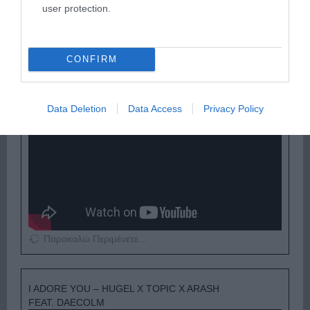
user protection.
Παρακαλώ Περιμένετε...
CONFIRM
ΟΠΟΥ ΚΙ ΑΝ ΠΑΣ – ΟΙΚΟΝΟΜΟΠΟΥΛΟΣ
ΝΙΚΟΣ
Data Deletion
Data Access
Privacy Policy
Παρακαλώ Περιμένετε...
I ADORE YOU – HUGEL X TOPIC X ARASH
FEAT. DAECOLM