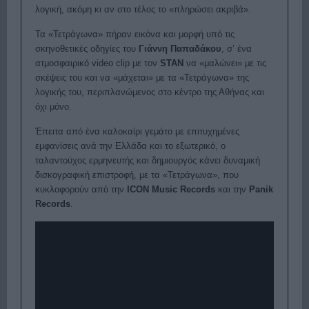
λογική, ακόμη κι αν στο τέλος το «πληρώσει ακριβά».
Τα «
Τετράγωνα
» πήραν εικόνα και μορφή υπό τις
σκηνοθετικές οδηγίες του
Γιάννη Παπαδάκου
, σ’ ένα
ατμοσφαιρικό video clip με τον
STAN
να «μαλώνει» με τις
σκέψεις του και να «μάχεται» με τα «
Τετράγωνα
» της
λογικής του, περιπλανώμενος στο κέντρο της Αθήνας και
όχι μόνο.
Έπειτα από ένα καλοκαίρι γεμάτο με επιτυχημένες
εμφανίσεις ανά την Ελλάδα και το εξωτερικό, ο
ταλαντούχος ερμηνευτής και δημιουργός κάνει δυναμική
δισκογραφική επιστροφή, με τα «
Τετράγωνα
», που
κυκλοφορούν από την
ICON Music Records
και την
Panik
Records
.