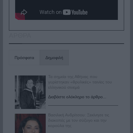
ΑΡΘΡΑ
Πρόσφατα
Δημοφιλή
Τα σημεία της Αθήνας που
γυρίστηκαν «θρυλικές» ταινίες του
ελληνικού σινεμά
Διαβάστε ολόκληρο το άρθρο...
Βασιλική Ανδρίτσου: Ξεκίνησε τις
διακοπές με τον σύζυγο και την
κορούλα της