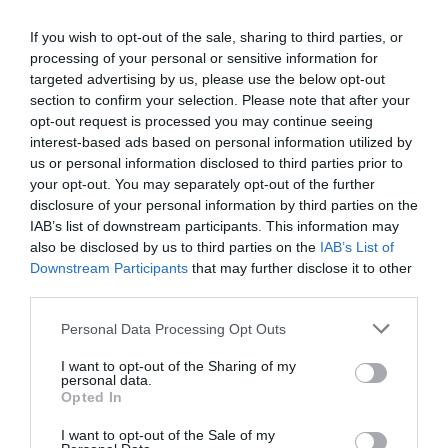
If you wish to opt-out of the sale, sharing to third parties, or
processing of your personal or sensitive information for
targeted advertising by us, please use the below opt-out
section to confirm your selection. Please note that after your
opt-out request is processed you may continue seeing
Πρόσφατα
Δημοφιλή
interest-based ads based on personal information utilized by
us or personal information disclosed to third parties prior to
your opt-out. You may separately opt-out of the further
disclosure of your personal information by third parties on the
IAB’s list of downstream participants. This information may
also be disclosed by us to third parties on the
IAB’s List of
Downstream Participants
that may further disclose it to other
ΕΙΠΕΣ – ΦΕΡΡΗΣ ΘΟΔΩΡΗΣ
third parties.
Please note that this website/app uses one or more Google
Personal Data Processing Opt Outs
services and may gather and store information including but
not limited to your visit or usage behaviour. You may click to
I want to opt-out of the Sharing of my
personal data.
grant or deny consent to Google and its third-party tags to
Opted In
use your data for below specified purposes in below Google
consent section.
I want to opt-out of the Sale of my