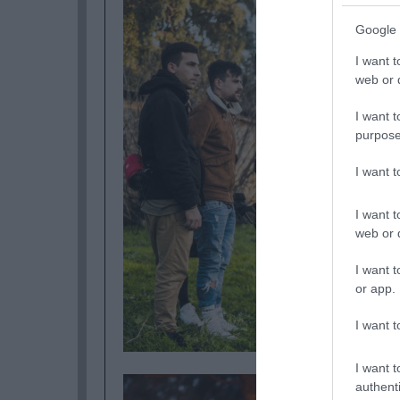
Google 
I want t
web or d
I want t
purpose
I want 
I want t
web or d
I want t
or app.
I want t
I want t
authenti