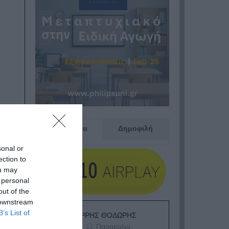
Πρόσφατα
Δημοφιλή
sonal or
ection to
ou may
 personal
out of the
 downstream
B’s List of
ΕΙΠΕΣ – ΦΕΡΡΗΣ ΘΟΔΩΡΗΣ
Παρακαλώ