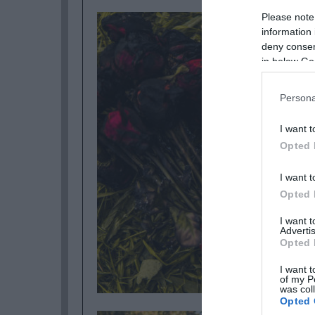
Please note
information 
deny consent
in below Go
Persona
I want t
Opted 
I want t
Opted 
I want 
Advertis
Opted 
I want t
of my P
was col
Opted 