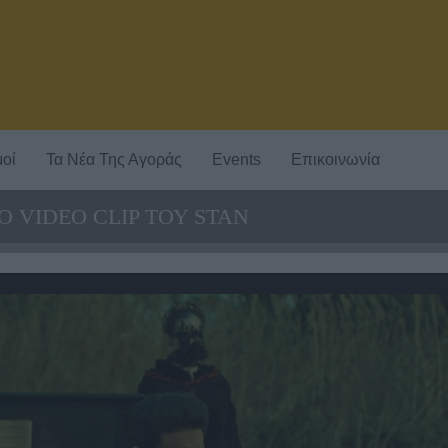
οί
Τα Νέα Της Αγοράς
Events
Επικοινωνία
Ο VIDEO CLIP ΤΟΥ STAN