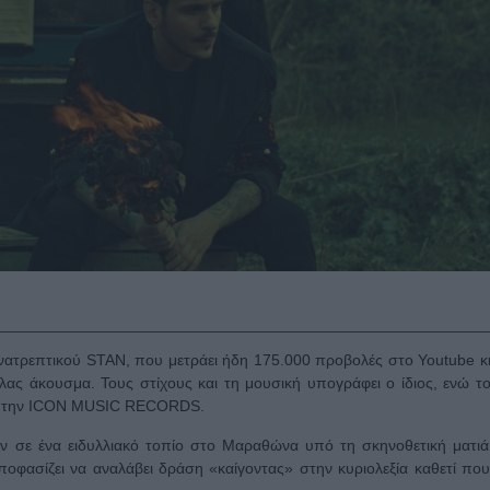
υ ανατρεπτικού STAN, που μετράει ήδη 175.000 προβολές στο Youtube κι
ας άκουσμα. Τους στίχους και τη μουσική υπογράφει ο ίδιος, ενώ το
αι την ICON MUSIC RECORDS.
αν σε ένα ειδυλλιακό τοπίο στο Μαραθώνα υπό τη σκηνοθετική ματιά
ποφασίζει να αναλάβει δράση «καίγοντας» στην κυριολεξία καθετί που