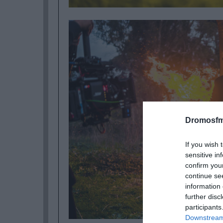
Dromosfm
If you wish 
sensitive in
confirm you
continue se
information 
further disc
participants
Downstream 