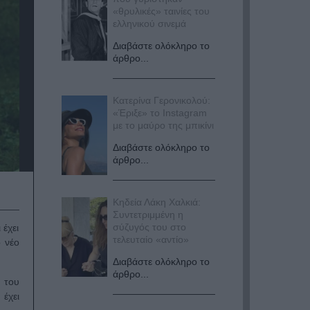
«θρυλικές» ταινίες του
ελληνικού σινεμά
Διαβάστε ολόκληρο το
άρθρο...
Κατερίνα Γερονικολού:
«Έριξε» το Instagram
με το μαύρο της μπικίνι
Διαβάστε ολόκληρο το
άρθρο...
Κηδεία Λάκη Χαλκιά:
Συντετριμμένη η
σύζυγός του στο
 έχει
τελευταίο «αντίο»
 νέο
Διαβάστε ολόκληρο το
άρθρο...
 του
 έχει