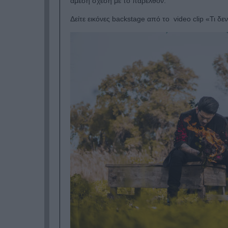
άμεση σχέση με το παρελθόν.
Δείτε εικόνες backstage από το video clip «Τι δε