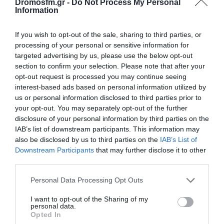
Dromosfm.gr -
Do Not Process My Personal
Information
If you wish to opt-out of the sale, sharing to third parties, or
processing of your personal or sensitive information for
targeted advertising by us, please use the below opt-out
Παρακαλώ Περιμένετε...
section to confirm your selection. Please note that after your
opt-out request is processed you may continue seeing
interest-based ads based on personal information utilized by
us or personal information disclosed to third parties prior to
ΛΟΓΑΡΙΑΣΜΟΣ - ΛΙΟΛΙΟΥ ΚΑΤΕΡΙΝΑ
your opt-out. You may separately opt-out of the further
disclosure of your personal information by third parties on the
IAB’s list of downstream participants. This information may
also be disclosed by us to third parties on the
IAB’s List of
Downstream Participants
that may further disclose it to other
third parties.
Please note that this website/app uses one or more Google
Personal Data Processing Opt Outs
services and may gather and store information including but
not limited to your visit or usage behaviour. You may click to
I want to opt-out of the Sharing of my
personal data.
grant or deny consent to Google and its third-party tags to
Παρακαλώ Περιμένετε...
Opted In
use your data for below specified purposes in below Google