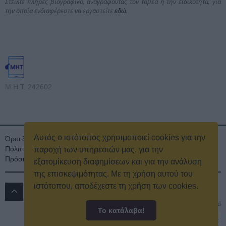
Στείλτε πλήρες βιογραφικό, αναγράφοντας τον τομέα ή την ειδικότητα, για
την οποία ενδιαφέρεστε να εργαστείτε
.
εδώ
Μ.Η.Τ. 242602
Αυτός ο ιστότοπος χρησιμοποιεί cookies για την
Όροι διαγωνισμού
Όροι Χρήσης
Ταυτότητα
Πολιτική Απορρήτου & Cookies
Επικοινωνία
Οικονομικά στοιχεία
παροχή των υπηρεσιών μας, για την
Πρόσκληση τακτικής γενικής συνέλευσης
Κρατική Διαφήμιση
εξατομίκευση διαφημίσεων και για την ανάλυση
της επισκεψιμότητας. Με τη χρήση αυτού του
ιστότοπου, αποδέχεστε τη χρήση των cookies.
ΔΡΟΜΟΣ 89.8 FM
© 2016
All rights reserved
Το κατάλαβα!
Powered by