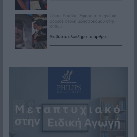
Σάκης Ρουβάς: Άφησε τη σκηνή και
φόρεσε στολή μελισσοκόμου στην
Κύθνο
Διαβάστε ολόκληρο το άρθρο...