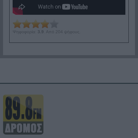
Ψηφοφορία:
3.9
. Από 204 ψήφους.