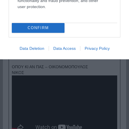
functionality and fraud prevention, and other
user protection.
CONFIRM
Ψηφοφορία:
4.0
. Από 271 ψήφους.
Data Deletion
Data Access
Privacy Policy
ΟΠΟΥ ΚΙ ΑΝ ΠΑΣ – ΟΙΚΟΝΟΜΟΠΟΥΛΟΣ
ΝΙΚΟΣ