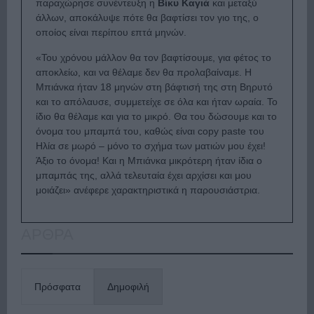
παραχώρησε συνέντευξη η
Βίκυ Καγιά
και μεταξύ
άλλων, αποκάλυψε πότε θα βαφτίσει τον γιο της, ο
οποίος είναι περίπου επτά μηνών.
«Του χρόνου μάλλον θα τον βαφτίσουμε, για φέτος το
αποκλείω, και να θέλαμε δεν θα προλαβαίναμε. Η
Μπιάνκα ήταν 18 μηνών στη βάφτισή της στη Βηρυτό
και το απόλαυσε, συμμετείχε σε όλα και ήταν ωραία. Το
ίδιο θα θέλαμε και για το μικρό. Θα του δώσουμε και το
όνομα του μπαμπά του, καθώς είναι copy paste του
Ηλία σε μωρό – μόνο το σχήμα των ματιών μου έχει!
Άξιο το όνομα! Και η Μπιάνκα μικρότερη ήταν ίδια ο
μπαμπάς της, αλλά τελευταία έχει αρχίσει και μου
μοιάζει» ανέφερε χαρακτηριστικά η παρουσιάστρια.
ΑΡΘΡΑ
Πρόσφατα
Δημοφιλή