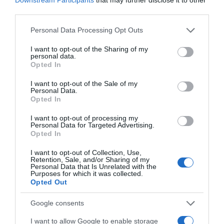
third parties.
Please note that this website/app uses one or more Google
Personal Data Processing Opt Outs
services and may gather and store information including but
not limited to your visit or usage behaviour. You may click to
I want to opt-out of the Sharing of my
personal data.
grant or deny consent to Google and its third-party tags to
Opted In
use your data for below specified purposes in below Google
consent section.
I want to opt-out of the Sale of my
Personal Data.
Opted In
I want to opt-out of processing my
Personal Data for Targeted Advertising.
Ψηφοφορία:
4.2
. Από 299 ψήφους.
Opted In
I want to opt-out of Collection, Use,
Retention, Sale, and/or Sharing of my
Personal Data that Is Unrelated with the
Purposes for which it was collected.
ΔΕΥΤΕΡΑ – ΡΕΜΟΣ ΑΝΤΩΝΗΣ
Opted Out
Google consents
I want to allow Google to enable storage