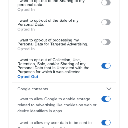
not limited to your visit or usage behaviour. You may click to
I want to opt-out of the Sharing of my
ΕΙΠΕΣ – ΦΕΡΡΗΣ ΘΟΔΩΡΗΣ
personal data.
grant or deny consent to Google and its third-party tags to
Opted In
use your data for below specified purposes in below Google
consent section.
I want to opt-out of the Sale of my
Personal Data.
Opted In
I want to opt-out of processing my
Personal Data for Targeted Advertising.
Opted In
I want to opt-out of Collection, Use,
Retention, Sale, and/or Sharing of my
Παρακαλώ Περιμένετε...
Personal Data that Is Unrelated with the
Purposes for which it was collected.
Opted Out
ΛΟΓΑΡΙΑΣΜΟΣ - ΛΙΟΛΙΟΥ ΚΑΤΕΡΙΝΑ
Google consents
I want to allow Google to enable storage
related to advertising like cookies on web or
device identifiers in apps.
I want to allow my user data to be sent to