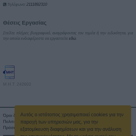
Τηλέφωνο:
2111892310
Θέσεις Εργασίας
Στείλτε πλήρες βιογραφικό, αναγράφοντας τον τομέα ή την ειδικότητα, για
την οποία ενδιαφέρεστε να εργαστείτε
.
εδώ
Μ.Η.Τ. 242602
Αυτός ο ιστότοπος χρησιμοποιεί cookies για την
Όροι διαγωνισμού
Όροι Χρήσης
Ταυτότητα
Πολιτική Απορρήτου & Cookies
Επικοινωνία
Οικονομικά στοιχεία
παροχή των υπηρεσιών μας, για την
Πρόσκληση τακτικής γενικής συνέλευσης
Κρατική Διαφήμιση
εξατομίκευση διαφημίσεων και για την ανάλυση