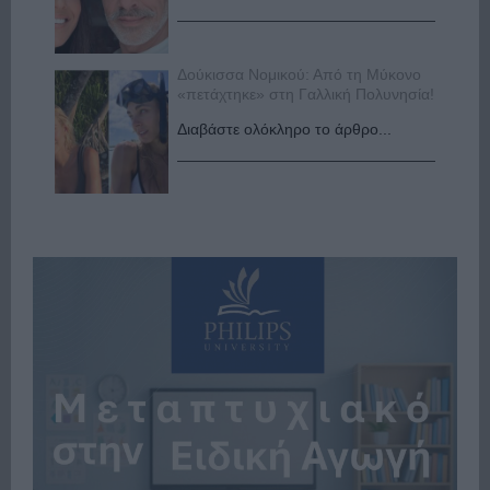
Δούκισσα Νομικού: Από τη Μύκονο
«πετάχτηκε» στη Γαλλική Πολυνησία!
Διαβάστε ολόκληρο το άρθρο...