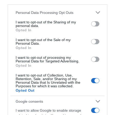
third parties.
Please note that this website/app uses one or more Google
Personal Data Processing Opt Outs
services and may gather and store information including but
not limited to your visit or usage behaviour. You may click to
I want to opt-out of the Sharing of my
personal data.
grant or deny consent to Google and its third-party tags to
Opted In
use your data for below specified purposes in below Google
consent section.
I want to opt-out of the Sale of my
Personal Data.
Opted In
I want to opt-out of processing my
Personal Data for Targeted Advertising.
Ψηφοφορία:
4.2
. Από 299 ψήφους.
Opted In
I want to opt-out of Collection, Use,
Retention, Sale, and/or Sharing of my
Personal Data that Is Unrelated with the
ΔΕΥΤΕΡΑ – ΡΕΜΟΣ ΑΝΤΩΝΗΣ
Purposes for which it was collected.
Opted Out
Google consents
I want to allow Google to enable storage