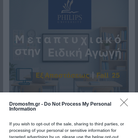
Dromosfm.gr -
Do Not Process My Personal
Information
If you wish to opt-out of the sale, sharing to third parties, or
Πρόσφατα
Δημοφιλή
processing of your personal or sensitive information for
targeted advertising by us, please use the below opt-out