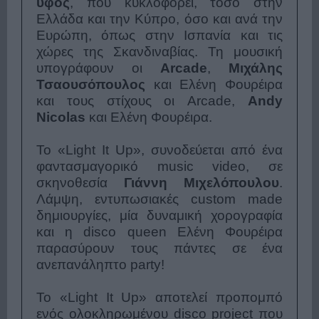
ύφος
, που κυκλοφορεί, τόσο στην
Ελλάδα και την Κύπρο, όσο και ανά την
Ευρώπη, όπως στην Ισπανία και τις
χώρες της Σκανδιναβίας. Τη μουσική
υπογράφουν οι
Arcade
,
Μιχάλης
Τσαουσόπουλος
και Ελένη Φουρέιρα
και τους στίχους οι Arcade,
Andy
Nicolas
και Ελένη Φουρέιρα.
Το «Light It Up», συνοδεύεται από ένα
φαντασμαγορικό music video, σε
σκηνοθεσία
Γιάννη Μιχελόπουλου
.
Λάμψη, εντυπωσιακές custom made
δημιουργίες, μία δυναμική χορογραφία
και η disco queen Ελένη Φουρέιρα
παρασύρουν τους πάντες σε ένα
ανεπανάληπτο party!
Το «Light It Up» αποτελεί προπομπό
ενός ολοκληρωμένου disco project που