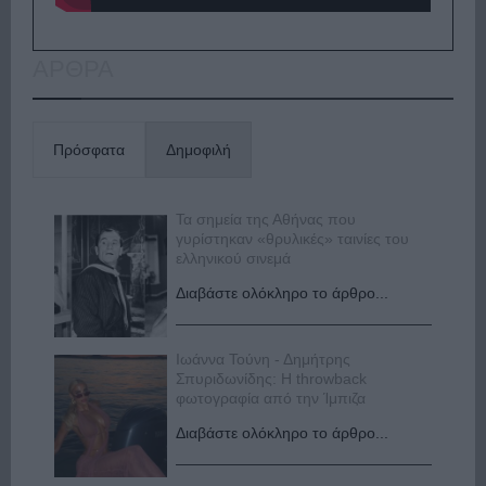
ΑΡΘΡΑ
Πρόσφατα
Δημοφιλή
Τα σημεία της Αθήνας που
γυρίστηκαν «θρυλικές» ταινίες του
ελληνικού σινεμά
Διαβάστε ολόκληρο το άρθρο...
Ιωάννα Τούνη - Δημήτρης
Σπυριδωνίδης: Η throwback
φωτογραφία από την Ίμπιζα
Διαβάστε ολόκληρο το άρθρο...