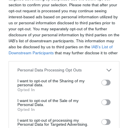
section to confirm your selection. Please note that after your
opt-out request is processed you may continue seeing
interest-based ads based on personal information utilized by
us or personal information disclosed to third parties prior to
your opt-out. You may separately opt-out of the further
ΕΙΠΕΣ – ΦΕΡΡΗΣ ΘΟΔΩΡΗΣ
disclosure of your personal information by third parties on the
IAB’s list of downstream participants. This information may
also be disclosed by us to third parties on the
IAB’s List of
Downstream Participants
that may further disclose it to other
third parties.
Please note that this website/app uses one or more Google
Personal Data Processing Opt Outs
services and may gather and store information including but
not limited to your visit or usage behaviour. You may click to
I want to opt-out of the Sharing of my
personal data.
grant or deny consent to Google and its third-party tags to
Opted In
use your data for below specified purposes in below Google
Παρακαλώ Περιμένετε...
consent section.
I want to opt-out of the Sale of my
Personal Data.
Opted In
ΛΟΓΑΡΙΑΣΜΟΣ - ΛΙΟΛΙΟΥ ΚΑΤΕΡΙΝΑ
I want to opt-out of processing my
Personal Data for Targeted Advertising.